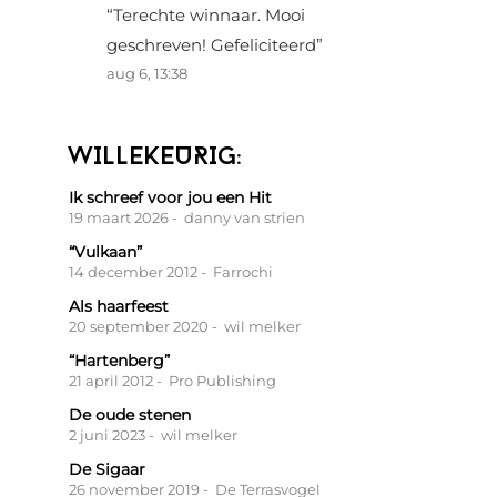
“
Terechte winnaar. Mooi
geschreven! Gefeliciteerd
”
aug 6, 13:38
WILLEKEURIG:
Ik schreef voor jou een Hit
19 maart 2026
- danny van strien
“Vulkaan”
14 december 2012
- Farrochi
Als haarfeest
20 september 2020
- wil melker
“Hartenberg”
21 april 2012
- Pro Publishing
De oude stenen
2 juni 2023
- wil melker
De Sigaar
26 november 2019
- De Terrasvogel