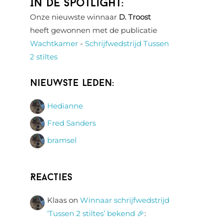
In de spotlight:
Onze nieuwste winnaar
D. Troost
heeft gewonnen met de publicatie
Wachtkamer
-
Schrijfwedstrijd Tussen
2 stiltes
Nieuwste leden:
Hedianne
Fred Sanders
bramsel
Reacties
Klaas
on
Winnaar schrijfwedstrijd
‘Tussen 2 stiltes’ bekend 🎉
: