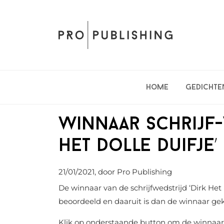
Spring
Door
Spring
naar
naar
naar
de
de
de
hoofdnavigatie
hoofd
eerste
inhoud
sidebar
Home
Gedichte
Winnaar schrijf-
Het Dolle Duifje’
21/01/2021
, door Pro Publishing
De winnaar van de schrijfwedstrijd ‘Dirk Het
beoordeeld en daaruit is dan de winnaar g
Klik op onderstaande button om de winnaar