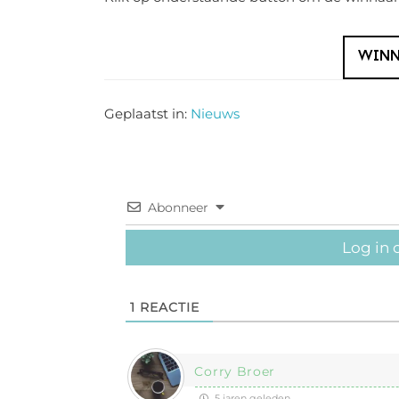
WINN
Geplaatst in:
Nieuws
Abonneer
Log in 
1
REACTIE
Corry Broer
5 jaren geleden