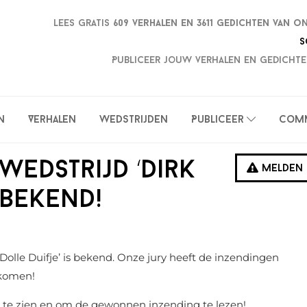
Lees gratis
609 verhalen en
3611 gedichten van o
S
Publiceer jouw verhalen en gedichte
n
Verhalen
Wedstrijden
Publiceer
Com
wedstrijd ‘Dirk
Melden
 bekend!
 Dolle Duifje’ is bekend. Onze jury heeft de inzendingen
ekomen!
 te zien en om de gewonnen inzending te lezen!