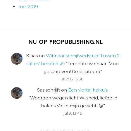
mei 2019
Nu op Propublishing.nl
Klaas
on
Winnaar schrijfwedstrijd ‘Tussen 2
stiltes’ bekend 🎉
: “
Terechte winnaar. Mooi
geschreven! Gefeliciteerd
”
aug 6, 13:38
Sas schrijft
on
Een viertal haiku’s
:
“
Woorden wegen licht Wijsheid, liefde in
balans Vol in mijn gezicht. 😀
”
jul 9, 13:46