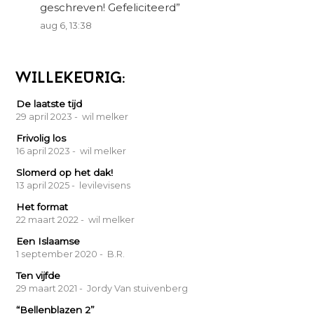
geschreven! Gefeliciteerd
”
aug 6, 13:38
WILLEKEURIG:
De laatste tijd
29 april 2023
- wil melker
Frivolig los
16 april 2023
- wil melker
Slomerd op het dak!
13 april 2025
- levilevisens
Het format
22 maart 2022
- wil melker
Een Islaamse
1 september 2020
- B.R.
Ten vijfde
29 maart 2021
- Jordy Van stuivenberg
“Bellenblazen 2”