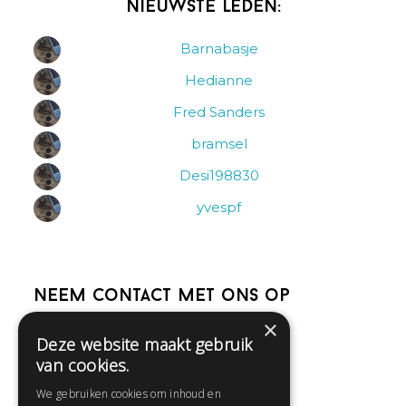
Nieuwste leden:
Barnabasje
Hedianne
Fred Sanders
bramsel
Desi198830
yvespf
Neem contact met ons op
×
Deze website maakt gebruik
Help
van cookies.
Veelgestelde vragen
We gebruiken cookies om inhoud en
Contact