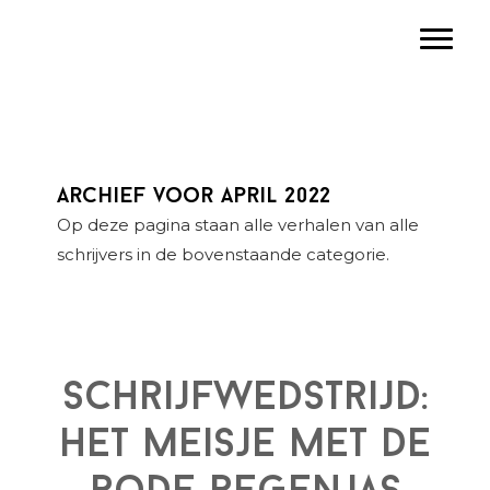
Spring
Door
Spring
Toggle
naar
naar
naar
de
de
de
hoofdnavigatie
hoofd
eerste
inhoud
sidebar
Archief voor april 2022
Op deze pagina staan alle verhalen van alle
schrijvers in de bovenstaande categorie.
Schrijfwedstrijd:
Het meisje met de