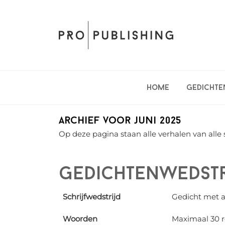
Spring
Door
Spring
naar
naar
naar
de
de
de
hoofdnavigatie
hoofd
eerste
inhoud
sidebar
Home
Gedichte
Archief voor juni 2025
Op deze pagina staan alle verhalen van alle 
Gedichtenwedstri
Schrijfwedstrijd
Gedicht met a
Woorden
Maximaal 30 r