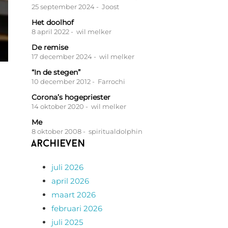
25 september 2024
- Joost
Het doolhof
8 april 2022
- wil melker
De remise
17 december 2024
- wil melker
“In de stegen”
10 december 2012
- Farrochi
Corona’s hogepriester
14 oktober 2020
- wil melker
Me
8 oktober 2008
- spiritualdolphin
Archieven
juli 2026
april 2026
maart 2026
februari 2026
juli 2025