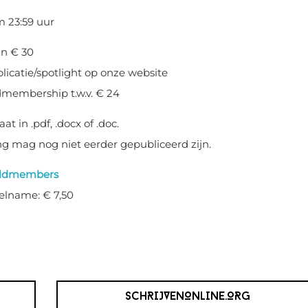
 23:59 uur
n € 30
licatie/spotlight op onze website
dmembership t.w.v. € 24
t in .pdf, .docx of .doc.
g mag nog niet eerder gepubliceerd zijn.
ldmembers
lname: € 7,50
SCHRIJVENONLINE.ORG