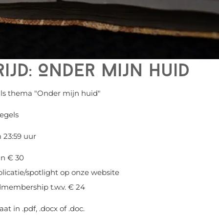
jd: Onder mijn huid
ls thema "Onder mijn huid"
egels
 23:59 uur
n € 30
licatie/spotlight op onze website
dmembership t.w.v. € 24
t in .pdf, .docx of .doc.