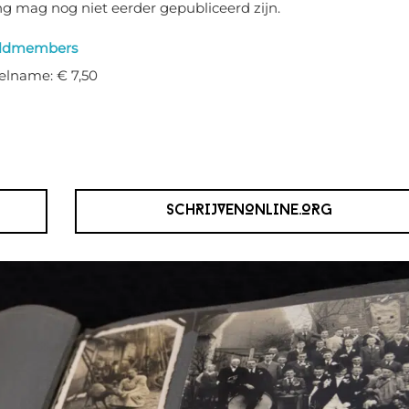
g mag nog niet eerder gepubliceerd zijn.
ldmembers
lname: € 7,50
SCHRIJVENONLINE.ORG