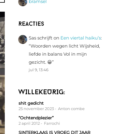
bramsel
Reacties
Sas schrijft
on
Een viertal haiku’s
:
“
Woorden wegen licht Wijsheid,
liefde in balans Vol in mijn
gezicht. 😀
”
jul 9, 13:46
WILLEKEURIG:
shit gedicht
25 november 2023
- Anton combe
“Ochtendplezier”
2 april 2012
- Farrochi
SINTERKLAAS IS VROEG DIT JAAR