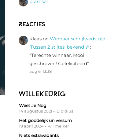
bramsel
Reacties
Klaas
on
Winnaar schrijfwedstrijd
‘Tussen 2 stiltes’ bekend 🎉
:
“
Terechte winnaar. Mooi
geschreven! Gefeliciteerd
”
aug 6, 13:38
WILLEKEURIG:
Weet Je Nog
14 augustus 2021
- Elpidius
Het goddelijk universum
19 april 2024
- wil melker
Niets extravagants