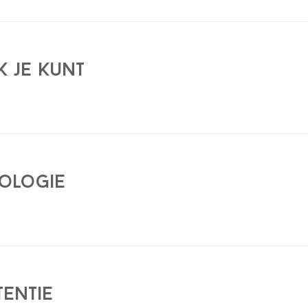
ak je kunt
hologie
tentie