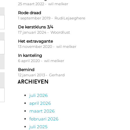
25 maart 2022
- wil melker
Rode draad
1 september 2019
- RudiLejaeghere
De kerstkluns 3/4
17 januari 2024
- Woordlust
Het extravagante
13 november 2020
- wil melker
In kanteling
6 april 2020
- wil melker
Bemind
12 januari 2013
- Gerhard
Archieven
juli 2026
april 2026
maart 2026
februari 2026
juli 2025