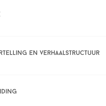
k
ertelling en verhaalstructuur
eiding