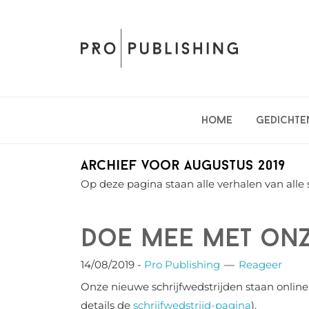
Spring
Door
Spring
naar
naar
naar
de
de
de
hoofdnavigatie
hoofd
eerste
inhoud
sidebar
Home
Gedichte
Archief voor augustus 2019
Op deze pagina staan alle verhalen van alle 
Doe mee met onz
14/08/2019
-
Pro Publishing
Reageer
Onze nieuwe schrijfwedstrijden staan online 
details de
schrijfwedstrijd-pagina
).