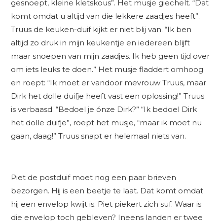
gesnoept, kleine kletskous”. Het musje giechelt. “Dat
komt omdat u altijd van die lekkere zaadjes heeft”.
Truus de keuken-duif kijkt er niet blij van. “Ik ben
altijd zo druk in mijn keukentje en iedereen blijft
maar snoepen van mijn zaadjes. Ik heb geen tijd over
om iets leuks te doen.” Het musje fladdert omhoog
en roept: “Ik moet er vandoor mevrouw Truus, maar
Dirk het dolle duifje heeft vast een oplossing!” Truus
is verbaasd. “Bedoel je ónze Dirk?” “Ik bedoel Dirk
het dolle duifje”, roept het musje, “maar ik moet nu
gaan, daag!” Truus snapt er helemaal niets van.
Piet de postduif moet nog een paar brieven
bezorgen. Hij is een beetje te laat. Dat komt omdat
hij een envelop kwijt is. Piet piekert zich suf. Waar is
die envelop toch gebleven? Ineens landen er twee