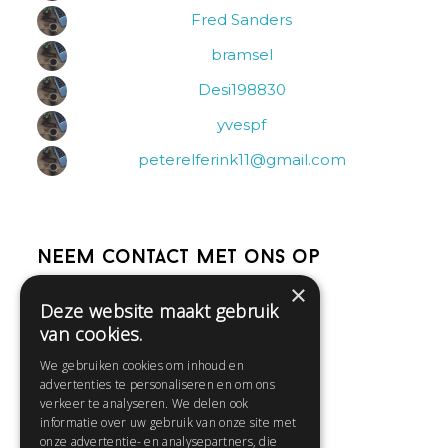
Fred Sanders
bramsel
Desi198830
yvespf
peterelferink11@gmail.com
Neem contact met ons op
×
Deze website maakt gebruik
Help
van cookies.
Veelgestelde vragen
We gebruiken cookies om inhoud en
Contact
advertenties te personaliseren en om ons
Huisregels
verkeer te analyseren. We delen ook
informatie over uw gebruik van onze site met
onze advertentie- en analysepartners, die