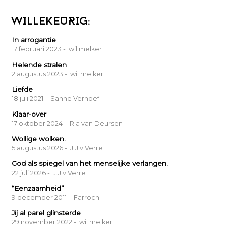
WILLEKEURIG:
In arrogantie
17 februari 2023
- wil melker
Helende stralen
2 augustus 2023
- wil melker
Liefde
18 juli 2021
- Sanne Verhoef
Klaar-over
17 oktober 2024
- Ria van Deursen
Wollige wolken.
5 augustus 2026
- J.J.v.Verre
God als spiegel van het menselijke verlangen.
22 juli 2026
- J.J.v.Verre
“Eenzaamheid”
9 december 2011
- Farrochi
Jij al parel glinsterde
29 november 2022
- wil melker