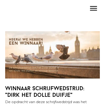
Spring
Door
Spring
Toggle
naar
naar
naar
de
de
de
hoofdnavigatie
hoofd
eerste
inhoud
sidebar
Winnaar schrijfwedstrijd:
"Dirk het Dolle Duifje"
De opdracht van deze schrijfwedstrijd was het