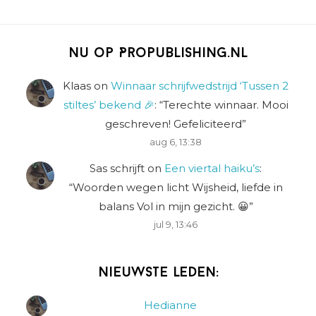
Nu op Propublishing.nl
Klaas
on
Winnaar schrijfwedstrijd ‘Tussen 2
stiltes’ bekend 🎉
: “
Terechte winnaar. Mooi
geschreven! Gefeliciteerd
”
aug 6, 13:38
Sas schrijft
on
Een viertal haiku’s
:
“
Woorden wegen licht Wijsheid, liefde in
balans Vol in mijn gezicht. 😀
”
jul 9, 13:46
Nieuwste leden:
Hedianne