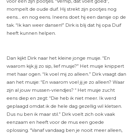
voor één zijn pootjes. “Verhip, dat voelt goed”,
mompelt de oude duif. Hij strekt zijn pootjes nog
eens… en nog eens. Ineens doet hij een dansje op de
tak. “Ik kan weer dansen!” Dirk is blij dat hij opa Duif
heeft kunnen helpen.
Dan kijkt Dirk naar het kleine jonge musje. “En
waarom kijk jij zo sip, lief musje?” Het musje knippert
met haar ogen. “Ik voel mij zo alleen.” Dirk vraagt dan
aan het musje: “En waarom voel jij je zo alleen? Waar
zijn al jouw mussen-vriendjes? “ Het musje zucht
eens diep en zegt: “Die heb ik niet meer. Ik werd
geplaagd omdat ik de hele dag gezellig wil kletsen.
Dus nu ben ik maar stil.” Dirk voelt zich ook vaak
eenzaam en heeft voor de mus een goede
oplossing. “Vanaf vandaag ben je nooit meer alleen,