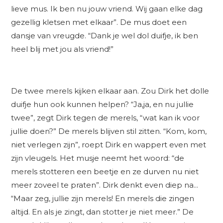
lieve mus. Ik ben nu jouw vriend. Wij gaan elke dag
gezellig kletsen met elkaar”. De mus doet een
dansje van vreugde. “Dank je wel dol duifje, ik ben
heel blij met jou als vriend!”
De twee merels kijken elkaar aan. Zou Dirk het dolle
duifje hun ook kunnen helpen? “Ja,ja, en nu jullie
twee”, zegt Dirk tegen de merels, “wat kan ik voor
jullie doen?” De merels blijven stil zitten. “Kom, kom,
niet verlegen zijn”, roept Dirk en wappert even met
zijn vleugels. Het musje neemt het woord: “de
merels stotteren een beetje en ze durven nu niet
meer zoveel te praten”. Dirk denkt even diep na...
“Maar zeg, jullie zijn merels! En merels die zingen
altijd. En als je zingt, dan stotter je niet meer.” De