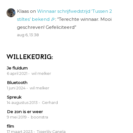
Klaas
on
Winnaar schrijfwedstrijd ‘Tussen 2
stiltes’ bekend 🎉
: “
Terechte winnaar. Mooi
geschreven! Gefeliciteerd
”
aug 6, 13:38
WILLEKEURIG:
Je fluïdum
6 april 2021
- wil melker
Bluetooth
1 juni 2024
- wil melker
Spreuk
14 augustus 2013
- Gerhard
De zon is er weer
9 mei 2019
- boonstra
film
17 maart 2023
- Tigerlily Canela