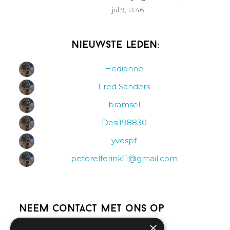
jul 9, 13:46
Nieuwste leden:
Hedianne
Fred Sanders
bramsel
Desi198830
yvespf
peterelferink11@gmail.com
Neem contact met ons op
×