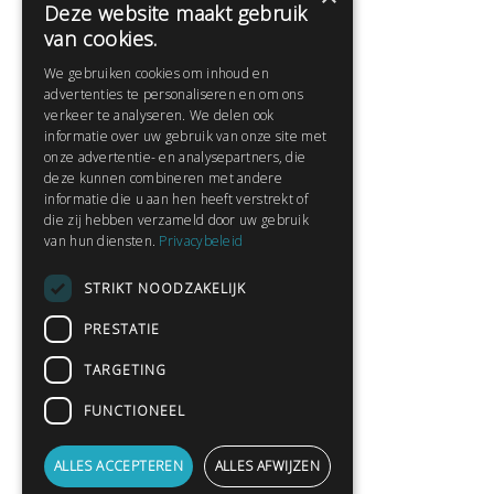
Deze website maakt gebruik
Help
van cookies.
Veelgestelde vragen
We gebruiken cookies om inhoud en
Contact
advertenties te personaliseren en om ons
Huisregels
verkeer te analyseren. We delen ook
informatie over uw gebruik van onze site met
onze advertentie- en analysepartners, die
deze kunnen combineren met andere
Snel naar:
informatie die u aan hen heeft verstrekt of
die zij hebben verzameld door uw gebruik
Gratis aanmelden
van hun diensten.
Privacybeleid
Inloggen
STRIKT NOODZAKELIJK
Privacybeleid
Huisregels
PRESTATIE
Contact
TARGETING
Verhalen lezen
FUNCTIONEEL
Gedichten lezen
Schrijfwedstrijden
ALLES ACCEPTEREN
ALLES AFWIJZEN
Schrijftips