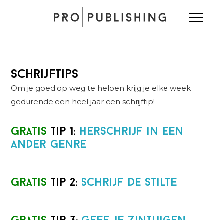
Spring
Door
Spring
Toggle
naar
naar
naar
de
de
de
hoofdnavigatie
hoofd
eerste
inhoud
sidebar
Schrijftips
Om je goed op weg te helpen krijg je elke week
gedurende een heel jaar een schrijftip!
Gratis
Tip 1:
Herschrijf in een
ander genre
Gratis
Tip 2:
Schrijf de stilte