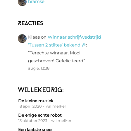
bramsel
Reacties
Klaas
on
Winnaar schrijfwedstrijd
‘Tussen 2 stiltes’ bekend 🎉
:
“
Terechte winnaar. Mooi
geschreven! Gefeliciteerd
”
aug 6, 13:38
WILLEKEURIG:
De kleine muziek
18 april 2020
- wil melker
De enige echte robot
13 oktober 2023
- wil melker
Een laatste sneer