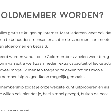
Goldmember worden?
les gratis te krijgen op internet. Maar iedereen weet ook dat
n en te behouden, mensen er achter de schermen aan moete
en afgenomen en betaald.
reerd worden vanuit onze Goldmembers vloeien weer terug
vorm van extra werkzaamheden, extra capaciteit of leuke act
m zoveel mogelijk mensen toegang te geven tot ons mooie
ldmembership zo goedkoop mogelijk gemaakt.
tis membership zodat je onze website kunt uitproberen en als
e willen ook niet dat je, heel simpel gezegd, buiten de boot
u willen steunen!