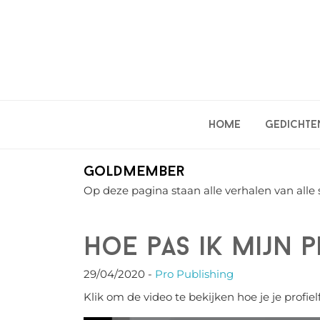
Spring
Door
Spring
naar
naar
naar
de
de
de
hoofdnavigatie
hoofd
eerste
inhoud
sidebar
Home
Gedichte
Goldmember
Op deze pagina staan alle verhalen van alle 
Hoe pas ik mijn 
29/04/2020
-
Pro Publishing
Klik om de video te bekijken hoe je je profiel