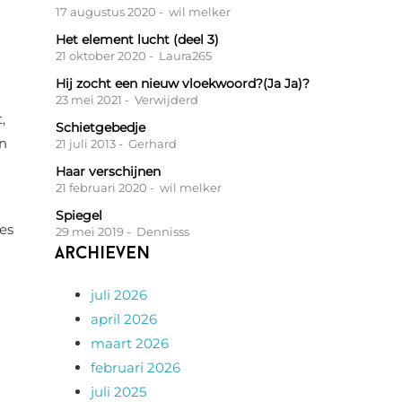
17 augustus 2020
- wil melker
Het element lucht (deel 3)
21 oktober 2020
- Laura265
Hij zocht een nieuw vloekwoord?(Ja Ja)?
23 mei 2021
- Verwijderd
,
Schietgebedje
n
21 juli 2013
- Gerhard
Haar verschijnen
21 februari 2020
- wil melker
Spiegel
ies
29 mei 2019
- Dennisss
Archieven
juli 2026
april 2026
maart 2026
februari 2026
juli 2025