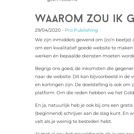
Waarom zou ik 
29/04/2020
-
Pro Publishing
We zijn inmiddels gewend om (zo’n beetje) al
om een kwalitatief goede website te make
werken én bepaalde diensten moeten word
Begrijp ons goed, de inkomsten die gegene
naar de website. Dit kan bijvoorbeeld in de 
en kortingen zijn. De doelstelling is ook o
platform. Om die reden hebben we het Go
En ja, natuurlijk heb je ook bij ons een gra
(beginnend) schrijver aan de slag kunt. En w
valt als je weinig te besteden hebt.
Al met al zou het geweldig zijn als je ons zo