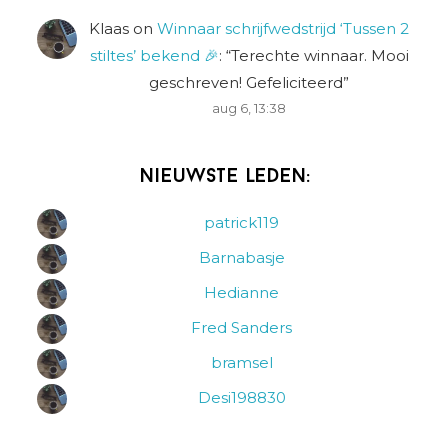
Klaas
on
Winnaar schrijfwedstrijd ‘Tussen 2
stiltes’ bekend 🎉
: “
Terechte winnaar. Mooi
geschreven! Gefeliciteerd
”
aug 6, 13:38
Nieuwste leden:
patrick119
Barnabasje
Hedianne
Fred Sanders
bramsel
Desi198830