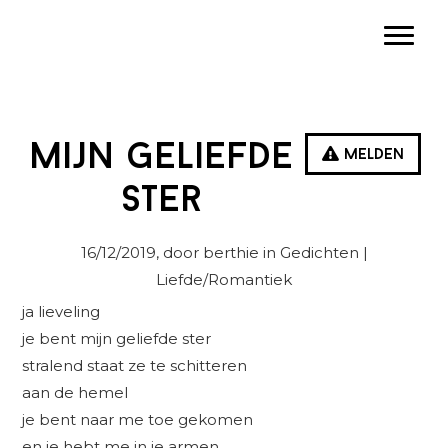
Spring
Door
Spring
Toggle
naar
naar
naar
de
de
de
hoofdnavigatie
hoofd
eerste
inhoud
sidebar
mijn geliefde
Melden
ster
16/12/2019
, door berthie in
Gedichten
|
Liefde/Romantiek
ja lieveling
je bent mijn geliefde ster
stralend staat ze te schitteren
aan de hemel
je bent naar me toe gekomen
en je hebt me in je armen