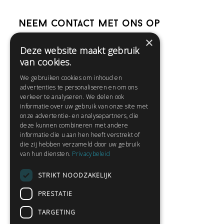
Neem contact met ons op
×
Deze website maakt gebruik
Help
van cookies.
Veelgestelde vragen
We gebruiken cookies om inhoud en
Contact
advertenties te personaliseren en om ons
Huisregels
verkeer te analyseren. We delen ook
informatie over uw gebruik van onze site met
onze advertentie- en analysepartners, die
deze kunnen combineren met andere
Snel naar:
informatie die u aan hen heeft verstrekt of
die zij hebben verzameld door uw gebruik
Gratis aanmelden
van hun diensten.
Privacybeleid
Inloggen
STRIKT NOODZAKELIJK
Privacybeleid
Huisregels
PRESTATIE
Contact
TARGETING
Verhalen lezen