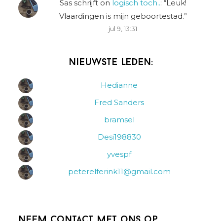
Sas schrijft
on
logisch toch..
: “
Leuk!
Vlaardingen is mijn geboortestad.
”
jul 9, 13:31
Nieuwste leden:
Hedianne
Fred Sanders
bramsel
Desi198830
yvespf
peterelferink11@gmail.com
Neem contact met ons op