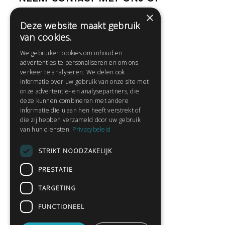
×
Deze website maakt gebruik
Help
van cookies.
Veelgestelde vragen
We gebruiken cookies om inhoud en
Contact
advertenties te personaliseren en om ons
Huisregels
verkeer te analyseren. We delen ook
informatie over uw gebruik van onze site met
onze advertentie- en analysepartners, die
deze kunnen combineren met andere
Snel naar:
informatie die u aan hen heeft verstrekt of
die zij hebben verzameld door uw gebruik
Gratis aanmelden
van hun diensten.
Privacybeleid
Inloggen
STRIKT NOODZAKELIJK
Privacybeleid
Huisregels
PRESTATIE
Contact
TARGETING
Verhalen lezen
FUNCTIONEEL
Gedichten lezen
Schrijfwedstrijden