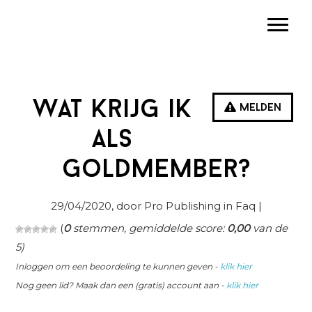
Spring
Door
Spring
Toggle
naar
naar
naar
de
de
de
hoofdnavigatie
hoofd
eerste
inhoud
sidebar
Wat krijg ik
Melden
als
Goldmember?
29/04/2020
, door Pro Publishing in
Faq
|
(
0
stemmen, gemiddelde score:
0,00
van de
5)
Inloggen om een beoordeling te kunnen geven -
klik hier
Nog geen lid? Maak dan een (gratis) account aan -
klik hier