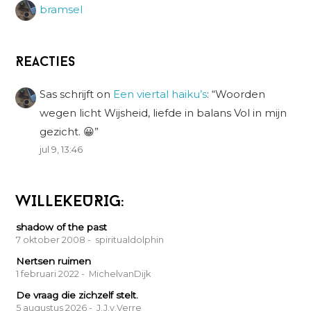
bramsel
Reacties
Sas schrijft
on
Een viertal haiku’s
: “
Woorden
wegen licht Wijsheid, liefde in balans Vol in mijn
gezicht. 😀
”
jul 9, 13:46
WILLEKEURIG:
shadow of the past
7 oktober 2008
- spiritualdolphin
Nertsen ruimen
1 februari 2022
- MichelvanDijk
De vraag die zichzelf stelt.
5 augustus 2026
- J.J.v.Verre