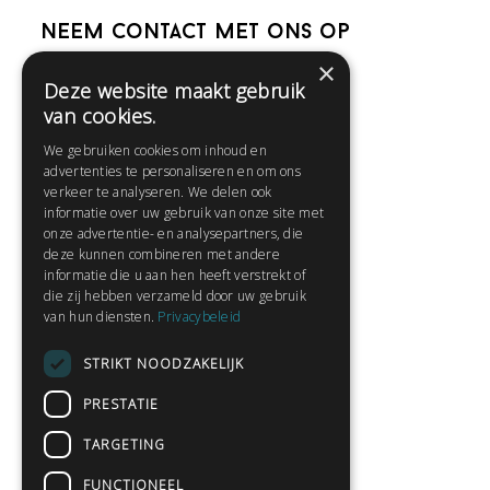
Neem contact met ons op
×
Deze website maakt gebruik
Help
van cookies.
Veelgestelde vragen
We gebruiken cookies om inhoud en
Contact
advertenties te personaliseren en om ons
Huisregels
verkeer te analyseren. We delen ook
informatie over uw gebruik van onze site met
onze advertentie- en analysepartners, die
deze kunnen combineren met andere
Snel naar:
informatie die u aan hen heeft verstrekt of
die zij hebben verzameld door uw gebruik
Gratis aanmelden
van hun diensten.
Privacybeleid
Inloggen
STRIKT NOODZAKELIJK
Privacybeleid
Huisregels
PRESTATIE
Contact
TARGETING
Verhalen lezen
FUNCTIONEEL
Gedichten lezen