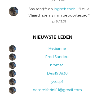
jul 9, 13:46
Sas schrijft
on
logisch toch..
: “
Leuk!
Vlaardingen is mijn geboortestad.
”
jul 9, 13:31
Nieuwste leden:
Hedianne
Fred Sanders
bramsel
Desi198830
yvespf
peterelferink11@gmail.com