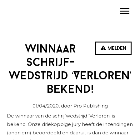
Spring
Door
Spring
Toggle
naar
naar
naar
de
de
de
hoofdnavigatie
hoofd
eerste
inhoud
sidebar
Winnaar
Melden
schrijf-
wedstrijd ‘Verloren’
bekend!
01/04/2020
, door Pro Publishing
De winnaar van de schrijfwedstrijd 'Verloren' is
bekend. Onze driekoppige jury heeft de inzendingen
(anoniem) beoordeeld en daaruit is dan de winnaar