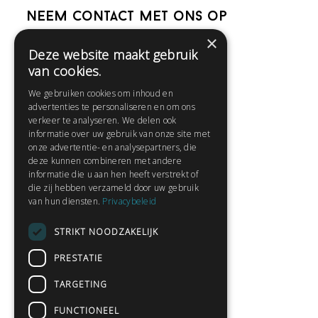
Neem contact met ons op
×
Deze website maakt gebruik
Help
van cookies.
Veelgestelde vragen
We gebruiken cookies om inhoud en
Contact
advertenties te personaliseren en om ons
Huisregels
verkeer te analyseren. We delen ook
informatie over uw gebruik van onze site met
onze advertentie- en analysepartners, die
deze kunnen combineren met andere
Snel naar:
informatie die u aan hen heeft verstrekt of
die zij hebben verzameld door uw gebruik
Gratis aanmelden
van hun diensten.
Privacybeleid
Inloggen
STRIKT NOODZAKELIJK
Privacybeleid
Huisregels
PRESTATIE
Contact
TARGETING
Verhalen lezen
FUNCTIONEEL
Gedichten lezen