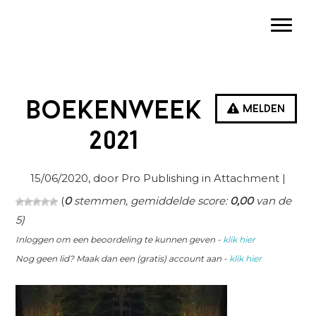
Spring
Door
Spring
Toggle
naar
naar
naar
de
de
de
hoofdnavigatie
hoofd
eerste
inhoud
sidebar
boekenweek
Melden
2021
15/06/2020
, door Pro Publishing in
Attachment
|
(
0
stemmen, gemiddelde score:
0,00
van de
5)
Inloggen om een beoordeling te kunnen geven -
klik hier
Nog geen lid? Maak dan een (gratis) account aan -
klik hier