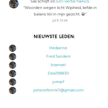
Sas schrijft
on
Een viertal haiku’s
:
“
Woorden wegen licht Wijsheid, liefde in
balans Vol in mijn gezicht. 😀
”
jul 9, 13:46
Nieuwste leden:
Hedianne
Fred Sanders
bramsel
Desi198830
yvespf
peterelferink11@gmail.com