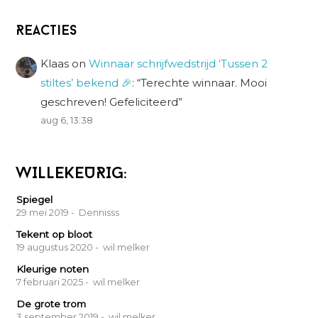
Reacties
Klaas
on
Winnaar schrijfwedstrijd ‘Tussen 2
stiltes’ bekend 🎉
: “
Terechte winnaar. Mooi
geschreven! Gefeliciteerd
”
aug 6, 13:38
WILLEKEURIG:
Spiegel
29 mei 2019
- Dennisss
Tekent op bloot
19 augustus 2020
- wil melker
Kleurige noten
7 februari 2025
- wil melker
De grote trom
3 september 2019
- wil melker