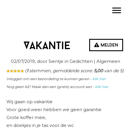
Spring
Door
Spring
Toggle
naar
naar
naar
de
de
de
hoofdnavigatie
hoofd
eerste
inhoud
sidebar
Vakantie
Melden
02/07/2019
, door Sientje in
Gedichten
| Algemeen
(
1
stemmen, gemiddelde score:
5,00
van de 5)
Inloggen om een beoordeling te kunnen geven -
klik hier
Nog geen lid? Maak dan een (gratis) account aan -
klik hier
Wij gaan op vakantie
Voor goed weer hebben we geen garantie
Grote koffer mee,
en doekjes in je tas voor de wc