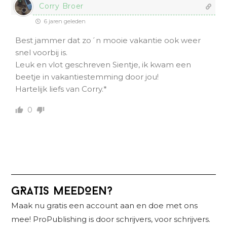
Corry Broer
6 jaren geleden
Best jammer dat zo´n mooie vakantie ook weer
snel voorbij is.
Leuk en vlot geschreven Sientje, ik kwam een
beetje in vakantiestemming door jou!
Hartelijk liefs van Corry.*
0
Primaire
GRATIS MEEDOEN?
Sidebar
Maak nu gratis een account aan en doe met ons
mee! ProPublishing is door schrijvers, voor schrijvers.