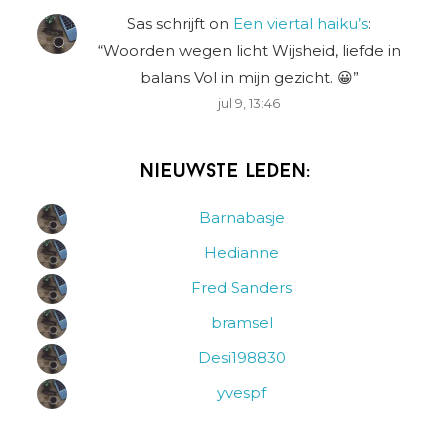
Sas schrijft
on
Een viertal haiku’s
:
“
Woorden wegen licht Wijsheid, liefde in
balans Vol in mijn gezicht. 😀
”
jul 9, 13:46
Nieuwste leden:
Barnabasje
Hedianne
Fred Sanders
bramsel
Desi198830
yvespf