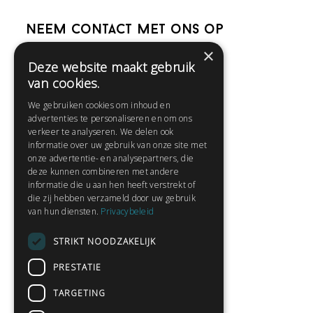
Neem contact met ons op
×
Deze website maakt gebruik
Help
van cookies.
Veelgestelde vragen
We gebruiken cookies om inhoud en
Contact
advertenties te personaliseren en om ons
Huisregels
verkeer te analyseren. We delen ook
informatie over uw gebruik van onze site met
onze advertentie- en analysepartners, die
deze kunnen combineren met andere
Snel naar:
informatie die u aan hen heeft verstrekt of
die zij hebben verzameld door uw gebruik
Gratis aanmelden
van hun diensten.
Privacybeleid
Inloggen
STRIKT NOODZAKELIJK
Privacybeleid
Huisregels
PRESTATIE
Contact
TARGETING
Verhalen lezen