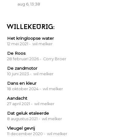
aug 6, 13:38
WILLEKEURIG:
Het kringloopse water
12 mei 2021
- wil melker
De Roos
28 februari 2026
- Corry Broer
De zandmotor
10 juni 2023
- wil melker
Dans en kleur
18 oktober 2024
- wil melker
Aandacht
27 april 2021
- wil melker
Dat geluk etaleerde
8 augustus 2021
- wil melker
Vleugel gevrij
11 december 2020
- wil melker