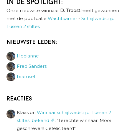
In de spotlight:
Onze nieuwste winnaar
D. Troost
heeft gewonnen
met de publicatie
Wachtkamer
-
Schrijfwedstrijd
Tussen 2 stiltes
Nieuwste leden:
Hedianne
Fred Sanders
bramsel
Reacties
Klaas
on
Winnaar schrijfwedstrijd ‘Tussen 2
stiltes’ bekend 🎉
: “
Terechte winnaar. Mooi
geschreven! Gefeliciteerd
”