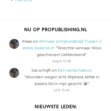
Nu op Propublishing.nl
Klaas
on
Winnaar schrijfwedstrijd ‘Tussen 2
stiltes’ bekend 🎉
: “
Terechte winnaar. Mooi
geschreven! Gefeliciteerd
”
aug 6, 13:38
Sas schrijft
on
Een viertal haiku’s
:
“
Woorden wegen licht Wijsheid, liefde in
balans Vol in mijn gezicht. 😀
”
jul 9, 13:46
Nieuwste leden: