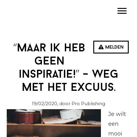
Spring
Door
Spring
Toggle
naar
naar
naar
de
de
de
hoofdnavigatie
hoofd
eerste
inhoud
sidebar
“Maar ik heb
Melden
geen
inspiratie!” – weg
met het excuus.
19/02/2020
, door Pro Publishing
Je wilt
een
mooi