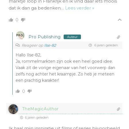
marktje loop in Frankrijk en ik vind daar iets moois
dat ik dan ga bedenken
…
Lees verder »
0
Pro Publishing
Auteur
Reageer op
Ilse-82
6 jaren geleden
Hallo Ilse-82,
Ja, rommelmarkten zijn ook een heel goed idee.
Vaak zit de vorige eigenaar van het voorwerp dan
zelfs nog achter het kraampje. Zo heb je meteen
een prachtig karakter!
0
TheMagicAuthor
6 jaren geleden
Ik haal mijn inspiratie uit films of series bijvoorbeeld