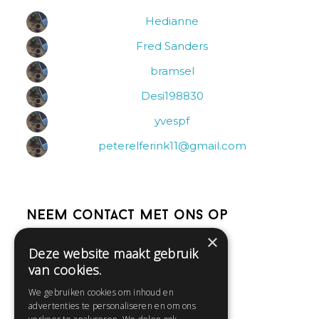
Hedianne
Fred Sanders
bramsel
Desi198830
yvespf
peterelferink11@gmail.com
Neem contact met ons op
×
Deze website maakt gebruik
Help
van cookies.
Veelgestelde vragen
We gebruiken cookies om inhoud en
Contact
advertenties te personaliseren en om ons
Huisregels