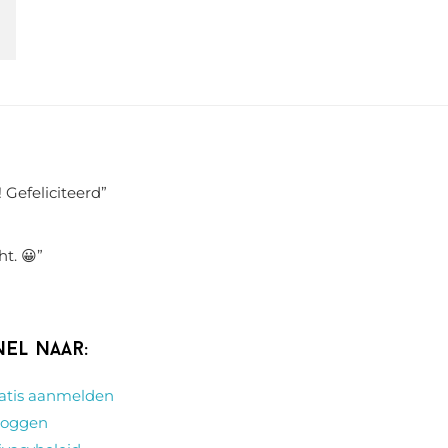
 Gefeliciteerd
”
ht. 😀
”
nel naar:
atis aanmelden
loggen