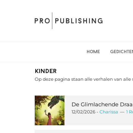
Spring
Door
Spring
naar
naar
naar
de
de
de
hoofdnavigatie
hoofd
eerste
inhoud
sidebar
Home
Gedichte
Kinder
Op deze pagina staan alle verhalen van alle 
De Glimlachende Draa
12/02/2026
-
Charissa
1 R