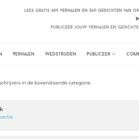
Lees gratis
609 verhalen en
3611 gedichten van o
S
Publiceer jouw verhalen en gedichte
n
Verhalen
Wedstrijden
Publiceer
Com
schrijvers in de bovenstaande categorie.
k
eactie