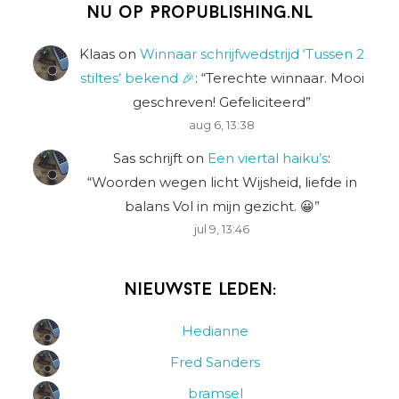
Nu op Propublishing.nl
Klaas
on
Winnaar schrijfwedstrijd ‘Tussen 2
stiltes’ bekend 🎉
: “
Terechte winnaar. Mooi
geschreven! Gefeliciteerd
”
aug 6, 13:38
Sas schrijft
on
Een viertal haiku’s
:
“
Woorden wegen licht Wijsheid, liefde in
balans Vol in mijn gezicht. 😀
”
jul 9, 13:46
Nieuwste leden:
Hedianne
Fred Sanders
bramsel