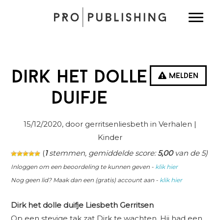
Spring
Door
Spring
Toggle
naar
naar
naar
de
de
de
hoofdnavigatie
hoofd
eerste
inhoud
sidebar
Dirk het dolle
Melden
duifje
15/12/2020
, door gerritsenliesbeth in
Verhalen
|
Kinder
(
1
stemmen, gemiddelde score:
5,00
van de 5)
Inloggen om een beoordeling te kunnen geven -
klik hier
Nog geen lid? Maak dan een (gratis) account aan -
klik hier
Dirk het dolle duifje
Liesbeth Gerritsen
Op een stevige tak zat Dirk te wachten. Hij had een