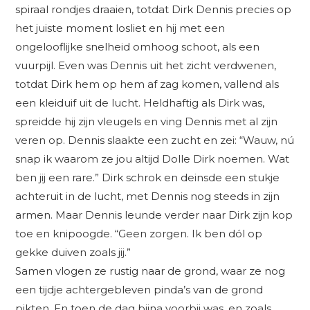
spiraal rondjes draaien, totdat Dirk Dennis precies op
het juiste moment losliet en hij met een
ongelooflijke snelheid omhoog schoot, als een
vuurpijl. Even was Dennis uit het zicht verdwenen,
totdat Dirk hem op hem af zag komen, vallend als
een kleiduif uit de lucht. Heldhaftig als Dirk was,
spreidde hij zijn vleugels en ving Dennis met al zijn
veren op. Dennis slaakte een zucht en zei: “Wauw, nú
snap ik waarom ze jou altijd Dolle Dirk noemen. Wat
ben jij een rare.” Dirk schrok en deinsde een stukje
achteruit in de lucht, met Dennis nog steeds in zijn
armen. Maar Dennis leunde verder naar Dirk zijn kop
toe en knipoogde. “Geen zorgen. Ik ben dól op
gekke duiven zoals jij.”
Samen vlogen ze rustig naar de grond, waar ze nog
een tijdje achtergebleven pinda’s van de grond
pikten. En toen de dag bijna voorbij was, en zoals