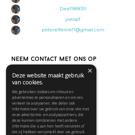
Desi198830
yvespf
peterelferink11@gmail.com
Neem contact met ons op
×
Deze website maakt gebruik
Help
van cookies.
Veelgestelde vragen
We gebruiken cookies om inhoud en
Contact
advertenties te personaliseren en om ons
Huisregels
verkeer te analyseren. We delen ook
informatie over uw gebruik van onze site met
onze advertentie- en analysepartners, die
deze kunnen combineren met andere
Snel naar:
informatie die u aan hen heeft verstrekt of
die zij hebben verzameld door uw gebruik