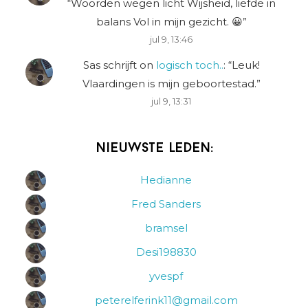
“
Woorden wegen licht Wijsheid, liefde in
balans Vol in mijn gezicht. 😀
”
jul 9, 13:46
Sas schrijft
on
logisch toch..
: “
Leuk!
Vlaardingen is mijn geboortestad.
”
jul 9, 13:31
Nieuwste leden:
Hedianne
Fred Sanders
bramsel
Desi198830
yvespf
peterelferink11@gmail.com