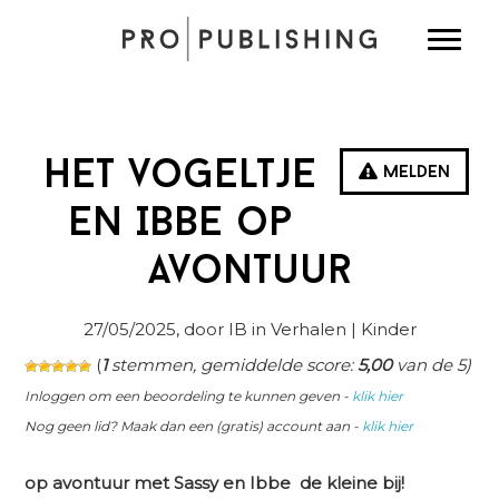
Spring
Door
Spring
Toggle
naar
naar
naar
de
de
de
hoofdnavigatie
hoofd
eerste
inhoud
sidebar
Het vogeltje
Melden
en Ibbe op
avontuur
27/05/2025
, door IB in
Verhalen
| Kinder
(
1
stemmen, gemiddelde score:
5,00
van de 5)
Inloggen om een beoordeling te kunnen geven -
klik hier
Nog geen lid? Maak dan een (gratis) account aan -
klik hier
op avontuur met Sassy en Ibbe de kleine bij!