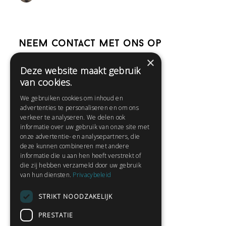
Neem contact met ons op
×
Deze website maakt gebruik
Help
van cookies.
Veelgestelde vragen
We gebruiken cookies om inhoud en
Contact
advertenties te personaliseren en om ons
Huisregels
verkeer te analyseren. We delen ook
informatie over uw gebruik van onze site met
onze advertentie- en analysepartners, die
deze kunnen combineren met andere
Snel naar:
informatie die u aan hen heeft verstrekt of
die zij hebben verzameld door uw gebruik
Gratis aanmelden
van hun diensten.
Privacybeleid
Inloggen
STRIKT NOODZAKELIJK
Privacybeleid
Huisregels
PRESTATIE