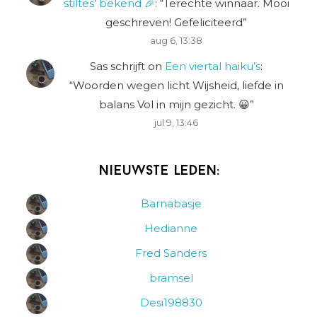
stiltes’ bekend 🎉
: “
Terechte winnaar. Mooi
geschreven! Gefeliciteerd
”
aug 6, 13:38
Sas schrijft
on
Een viertal haiku’s
:
“
Woorden wegen licht Wijsheid, liefde in
balans Vol in mijn gezicht. 😀
”
jul 9, 13:46
Nieuwste leden:
Barnabasje
Hedianne
Fred Sanders
bramsel
Desi198830