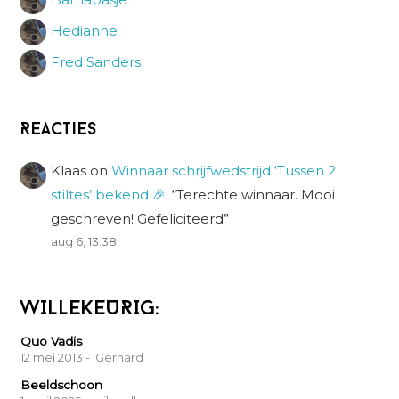
Hedianne
Fred Sanders
Reacties
Klaas
on
Winnaar schrijfwedstrijd ‘Tussen 2
stiltes’ bekend 🎉
: “
Terechte winnaar. Mooi
geschreven! Gefeliciteerd
”
aug 6, 13:38
WILLEKEURIG:
Quo Vadis
12 mei 2013
- Gerhard
Beeldschoon