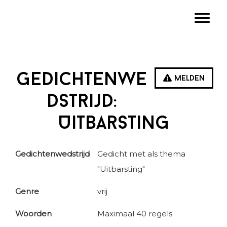
Spring
Door
Spring
Toggle
naar
naar
naar
de
de
de
hoofdnavigatie
hoofd
eerste
inhoud
sidebar
Gedichtenwe
Melden
dstrijd:
Uitbarsting
Gedichtenwedstrijd
Gedicht met als thema
"Uitbarsting"
Genre
vrij
Woorden
Maximaal 40 regels