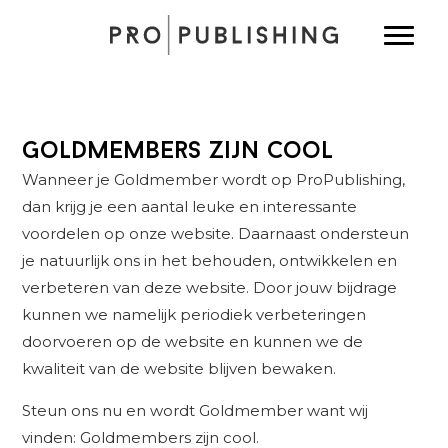
Spring
Door
Spring
Toggle
naar
naar
naar
de
de
de
hoofdnavigatie
hoofd
eerste
inhoud
sidebar
Goldmembers zijn cool
Wanneer je Goldmember wordt op ProPublishing,
dan krijg je een aantal leuke en interessante
voordelen op onze website. Daarnaast ondersteun
je natuurlijk ons in het behouden, ontwikkelen en
verbeteren van deze website. Door jouw bijdrage
kunnen we namelijk periodiek verbeteringen
doorvoeren op de website en kunnen we de
kwaliteit van de website blijven bewaken.
Steun ons nu en wordt Goldmember want wij
vinden: Goldmembers zijn cool.