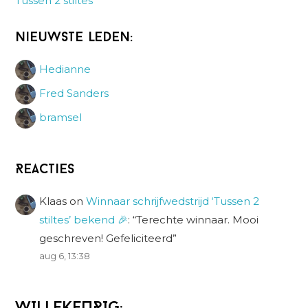
Tussen 2 stiltes
Nieuwste leden:
Hedianne
Fred Sanders
bramsel
Reacties
Klaas
on
Winnaar schrijfwedstrijd ‘Tussen 2
stiltes’ bekend 🎉
: “
Terechte winnaar. Mooi
geschreven! Gefeliciteerd
”
aug 6, 13:38