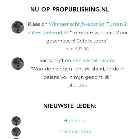
Nu op Propublishing.nl
Klaas
on
Winnaar schrijfwedstrijd ‘Tussen 2
stiltes’ bekend 🎉
: “
Terechte winnaar. Mooi
geschreven! Gefeliciteerd
”
aug 6, 13:38
Sas schrijft
on
Een viertal haiku’s
:
“
Woorden wegen licht Wijsheid, liefde in
balans Vol in mijn gezicht. 😀
”
jul 9, 13:46
Nieuwste leden:
Hedianne
Fred Sanders