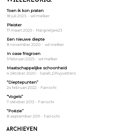
WILLEKEURIG:
Toen ik kon praten
18 juli 2023
- wil melker
Pleister
17 maart 2025
- Margrietje423
Een nieuwe diepte
8 november 2020
- wil melker
In oase frisgroen
5 februari 2025
- wil melker
Maatschappelijke schoonheid
4 oktober 2020
- Sarah_Dhuyvetters
“Dieptepunten”
24 februari 2022
- Farrochi
“Vogels”
7 oktober 2013
- Farrochi
“Poëzie”
8 september 2011
- Farrochi
Archieven