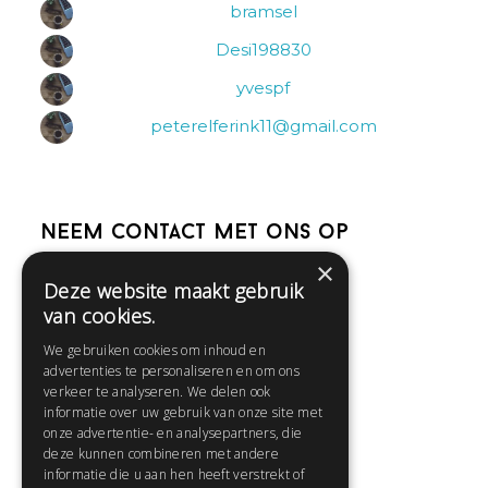
bramsel
Desi198830
yvespf
peterelferink11@gmail.com
Neem contact met ons op
×
Deze website maakt gebruik
Help
van cookies.
Veelgestelde vragen
We gebruiken cookies om inhoud en
Contact
advertenties te personaliseren en om ons
Huisregels
verkeer te analyseren. We delen ook
informatie over uw gebruik van onze site met
onze advertentie- en analysepartners, die
deze kunnen combineren met andere
Snel naar:
informatie die u aan hen heeft verstrekt of