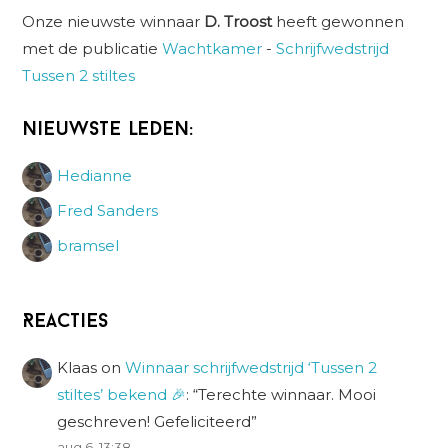
Onze nieuwste winnaar
D. Troost
heeft gewonnen
met de publicatie
Wachtkamer
-
Schrijfwedstrijd
Tussen 2 stiltes
Nieuwste leden:
Hedianne
Fred Sanders
bramsel
Reacties
Klaas
on
Winnaar schrijfwedstrijd ‘Tussen 2
stiltes’ bekend 🎉
: “
Terechte winnaar. Mooi
geschreven! Gefeliciteerd
”
aug 6, 13:38