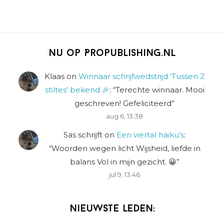
Nu op Propublishing.nl
Klaas
on
Winnaar schrijfwedstrijd ‘Tussen 2
stiltes’ bekend 🎉
: “
Terechte winnaar. Mooi
geschreven! Gefeliciteerd
”
aug 6, 13:38
Sas schrijft
on
Een viertal haiku’s
:
“
Woorden wegen licht Wijsheid, liefde in
balans Vol in mijn gezicht. 😀
”
jul 9, 13:46
Nieuwste leden: