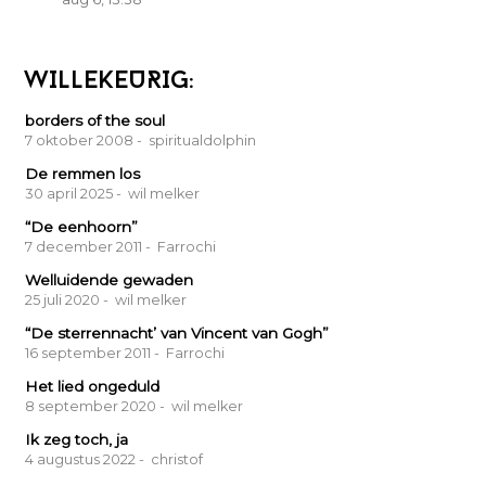
WILLEKEURIG:
borders of the soul
7 oktober 2008
- spiritualdolphin
De remmen los
30 april 2025
- wil melker
“De eenhoorn”
7 december 2011
- Farrochi
Welluidende gewaden
25 juli 2020
- wil melker
“De sterrennacht’ van Vincent van Gogh”
16 september 2011
- Farrochi
Het lied ongeduld
8 september 2020
- wil melker
Ik zeg toch, ja
4 augustus 2022
- christof