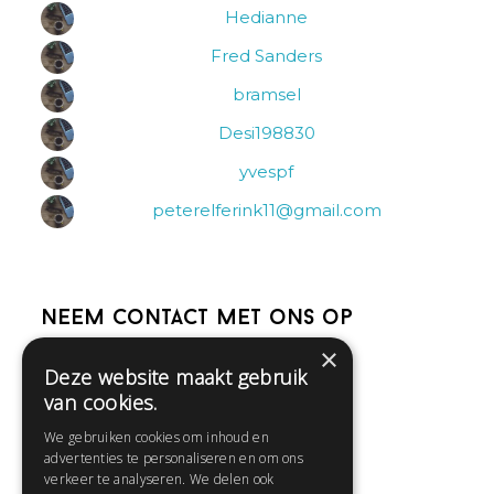
Hedianne
Fred Sanders
bramsel
Desi198830
yvespf
peterelferink11@gmail.com
Neem contact met ons op
×
Deze website maakt gebruik
Help
van cookies.
Veelgestelde vragen
We gebruiken cookies om inhoud en
Contact
advertenties te personaliseren en om ons
Huisregels
verkeer te analyseren. We delen ook