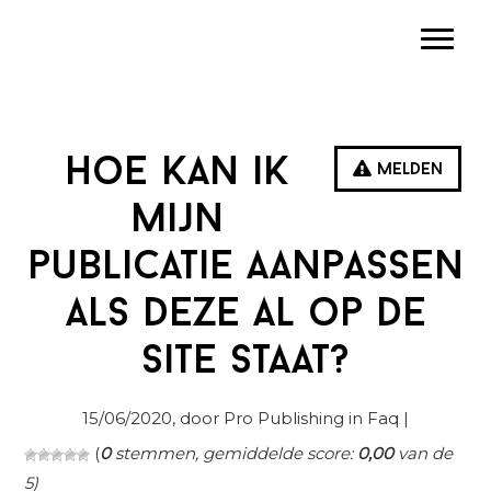
Spring
Door
Spring
Toggle
naar
naar
naar
de
de
de
hoofdnavigatie
hoofd
eerste
inhoud
sidebar
Hoe kan ik
Melden
mijn
publicatie aanpassen
als deze al op de
site staat?
15/06/2020
, door Pro Publishing in
Faq
|
(
0
stemmen, gemiddelde score:
0,00
van de
5)