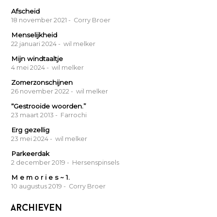
Afscheid
18 november 2021
- Corry Broer
Menselijkheid
22 januari 2024
- wil melker
Mijn windtaaltje
4 mei 2024
- wil melker
Zomerzonschijnen
26 november 2022
- wil melker
“Gestrooide woorden.”
23 maart 2013
- Farrochi
Erg gezellig
23 mei 2024
- wil melker
Parkeerdak
2 december 2019
- Hersenspinsels
M e m o r i e s ~ 1.
10 augustus 2019
- Corry Broer
Archieven