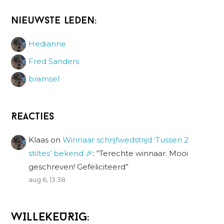
Nieuwste leden:
Hedianne
Fred Sanders
bramsel
Reacties
Klaas
on
Winnaar schrijfwedstrijd ‘Tussen 2
stiltes’ bekend 🎉
: “
Terechte winnaar. Mooi
geschreven! Gefeliciteerd
”
aug 6, 13:38
WILLEKEURIG: