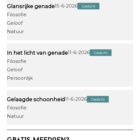
15-6-2026
Glansrijke genade
Gedicht
Filosofie
Geloof
Natuur
11-6-2026
In het licht van genade
Gedicht
Filosofie
Geloof
Persoonlijk
11-6-2026
Gelaagde schoonheid
Gedicht
Filosofie
Natuur
Primaire