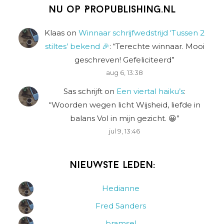
Nu op Propublishing.nl
Klaas
on
Winnaar schrijfwedstrijd ‘Tussen 2
stiltes’ bekend 🎉
: “
Terechte winnaar. Mooi
geschreven! Gefeliciteerd
”
aug 6, 13:38
Sas schrijft
on
Een viertal haiku’s
:
“
Woorden wegen licht Wijsheid, liefde in
balans Vol in mijn gezicht. 😀
”
jul 9, 13:46
Nieuwste leden:
Hedianne
Fred Sanders
bramsel