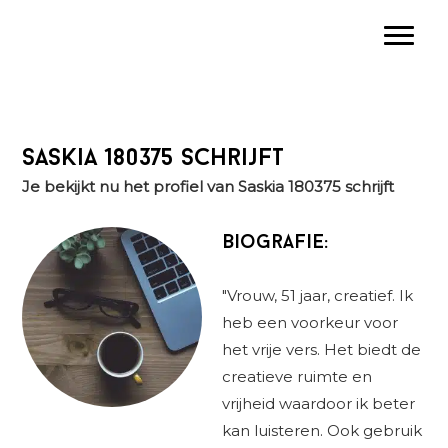
Spring
Door
Spring
Toggle
naar
naar
naar
de
de
de
hoofdnavigatie
hoofd
eerste
inhoud
sidebar
Saskia 180375 schrijft
Je bekijkt nu het profiel van Saskia 180375 schrijft
Biografie:
"Vrouw, 51 jaar, creatief. Ik
heb een voorkeur voor
het vrije vers. Het biedt de
creatieve ruimte en
vrijheid waardoor ik beter
kan luisteren. Ook gebruik