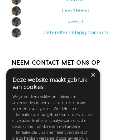
Desi198830
yvespf
peterelferink11@gmail.com
Neem contact met ons op
×
Deze website maakt gebruik
Help
van cookies.
Veelgestelde vragen
We gebruiken cookies om inhoud en
Contact
advertenties te personaliseren en om ons
Huisregels
verkeer te analyseren. We delen ook
informatie over uw gebruik van onze site met
onze advertentie- en analysepartners, die
deze kunnen combineren met andere
Snel naar:
informatie die u aan hen heeft verstrekt of
die zij hebben verzameld door uw gebruik