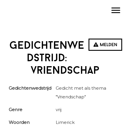
Spring
Door
Spring
Toggle
naar
naar
naar
de
de
de
hoofdnavigatie
hoofd
eerste
inhoud
sidebar
Gedichtenwe
Melden
dstrijd:
vriendschap
Gedichtenwedstrijd
Gedicht met als thema
"Vriendschap"
Genre
vrij
Woorden
Limerick