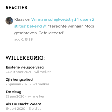
Reacties
Klaas
on
Winnaar schrijfwedstrijd ‘Tussen 2
stiltes’ bekend 🎉
: “
Terechte winnaar. Mooi
geschreven! Gefeliciteerd
”
aug 6, 13:38
WILLEKEURIG:
Esoterie vleugde vaag
24 oktober 2021
- wil melker
Zijn hengsellied
26 januari 2025
- wil melker
De vleug
29 juni 2020
- wil melker
Als De Nacht Weent
19 april 2020
- Elpidius