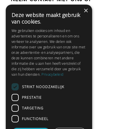
×
Deze website maakt gebruik
Help
van cookies.
Veelgestelde vragen
We gebruiken cookies om inhoud en
Contact
advertenties te personaliseren en om ons
Huisregels
verkeer te analyseren. We delen ook
informatie over uw gebruik van onze site met
onze advertentie- en analysepartners, die
deze kunnen combineren met andere
Snel naar:
informatie die u aan hen heeft verstrekt of
die zij hebben verzameld door uw gebruik
Gratis aanmelden
van hun diensten.
Privacybeleid
Inloggen
STRIKT NOODZAKELIJK
Privacybeleid
Huisregels
PRESTATIE
Contact
TARGETING
Verhalen lezen
FUNCTIONEEL
Gedichten lezen
Schrijfwedstrijden