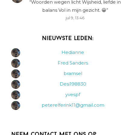
“
Woorden wegen licht Wijsheid, liefde in
balans Vol in mijn gezicht. 😀
”
jul 9, 13:46
Nieuwste leden:
Hedianne
Fred Sanders
bramsel
Desi198830
yvespf
peterelferink11@gmail.com
Neem contact met ons op