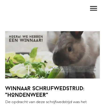
Spring
Door
Spring
Toggle
naar
naar
naar
de
de
de
hoofdnavigatie
hoofd
eerste
inhoud
sidebar
Winnaar schrijfwedstrijd:
"HONDENWEER"
De opdracht van deze schrijfwedstrijd was het