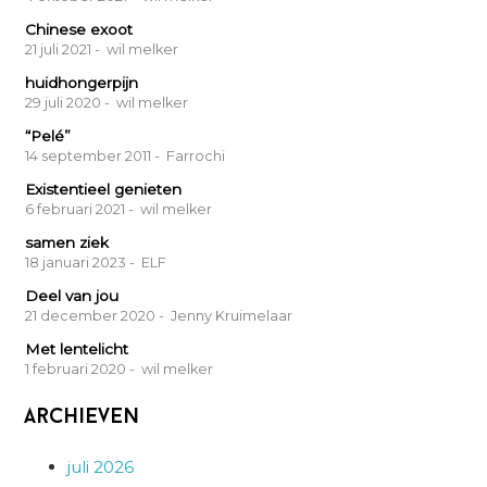
Chinese exoot
21 juli 2021
- wil melker
huidhongerpijn
29 juli 2020
- wil melker
“Pelé”
14 september 2011
- Farrochi
Existentieel genieten
6 februari 2021
- wil melker
samen ziek
18 januari 2023
- ELF
Deel van jou
21 december 2020
- Jenny Kruimelaar
Met lentelicht
1 februari 2020
- wil melker
Archieven
juli 2026