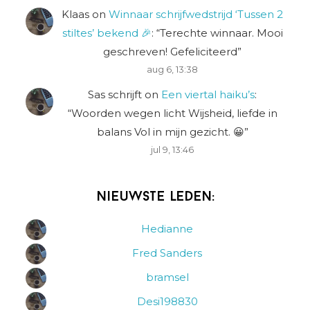
Klaas
on
Winnaar schrijfwedstrijd ‘Tussen 2
stiltes’ bekend 🎉
: “
Terechte winnaar. Mooi
geschreven! Gefeliciteerd
”
aug 6, 13:38
Sas schrijft
on
Een viertal haiku’s
:
“
Woorden wegen licht Wijsheid, liefde in
balans Vol in mijn gezicht. 😀
”
jul 9, 13:46
Nieuwste leden:
Hedianne
Fred Sanders
bramsel
Desi198830