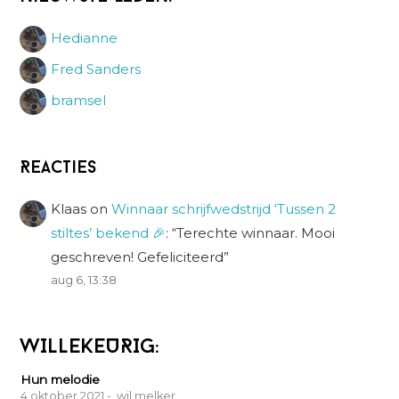
Hedianne
Fred Sanders
bramsel
Reacties
Klaas
on
Winnaar schrijfwedstrijd ‘Tussen 2
stiltes’ bekend 🎉
: “
Terechte winnaar. Mooi
geschreven! Gefeliciteerd
”
aug 6, 13:38
WILLEKEURIG:
Hun melodie
4 oktober 2021
- wil melker