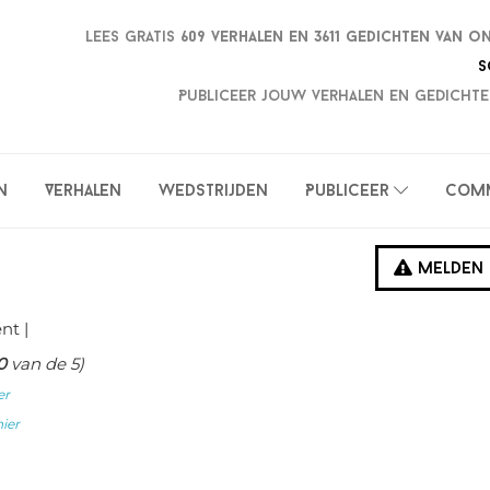
Lees gratis
609 verhalen en
3611 gedichten van o
S
Publiceer jouw verhalen en gedichte
n
Verhalen
Wedstrijden
Publiceer
Com
Melden
nt
|
0
van de 5)
er
hier