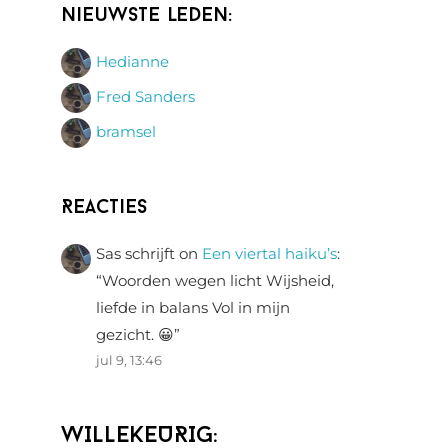
Nieuwste leden:
Hedianne
Fred Sanders
bramsel
Reacties
Sas schrijft
on
Een viertal haiku’s
:
“
Woorden wegen licht Wijsheid,
liefde in balans Vol in mijn
gezicht. 😀
”
jul 9, 13:46
WILLEKEURIG: