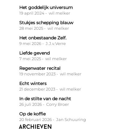
Het goddelijk universum
19 april 2024
- wil melker
Stukjes schepping blauw
28 mei 2025
- wil melker
Het onbestaande Zelf.
9 mei 2026
- J.J.v.Verre
Liefde gevend
7 mei 2025
- wil melker
Regenwater recital
19 november 2023
- wil melker
Echt winters
21 december 2023
- wil melker
In de stilte van de nacht
26 juli 2026
- Corry Broer
Op de koffie
20 februari 2026
- Jan Schuuring
Archieven