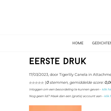
Spring
Door
Spring
naar
naar
naar
de
de
de
hoofdnavigatie
hoofd
eerste
inhoud
sidebar
Home
Gedichte
eerste druk
17/03/2023
, door Tigerlily Canela in
Attachme
(
0
stemmen, gemiddelde score:
0,0
Inloggen om een beoordeling te kunnen geven -
klik hi
Nog geen lid? Maak dan een (gratis) account aan -
klik 