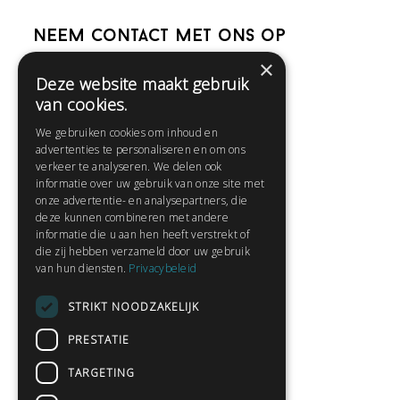
Neem contact met ons op
×
Deze website maakt gebruik
Help
van cookies.
Veelgestelde vragen
We gebruiken cookies om inhoud en
Contact
advertenties te personaliseren en om ons
Huisregels
verkeer te analyseren. We delen ook
informatie over uw gebruik van onze site met
onze advertentie- en analysepartners, die
deze kunnen combineren met andere
Snel naar:
informatie die u aan hen heeft verstrekt of
die zij hebben verzameld door uw gebruik
Gratis aanmelden
van hun diensten.
Privacybeleid
Inloggen
STRIKT NOODZAKELIJK
Privacybeleid
Huisregels
PRESTATIE
Contact
TARGETING
Verhalen lezen