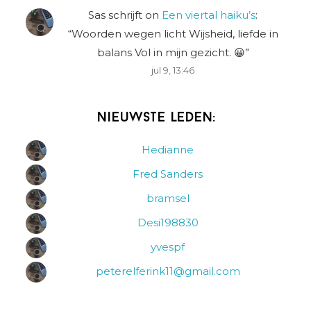
Sas schrijft
on
Een viertal haiku’s
:
“
Woorden wegen licht Wijsheid, liefde in
balans Vol in mijn gezicht. 😀
”
jul 9, 13:46
Nieuwste leden:
Hedianne
Fred Sanders
bramsel
Desi198830
yvespf
peterelferink11@gmail.com