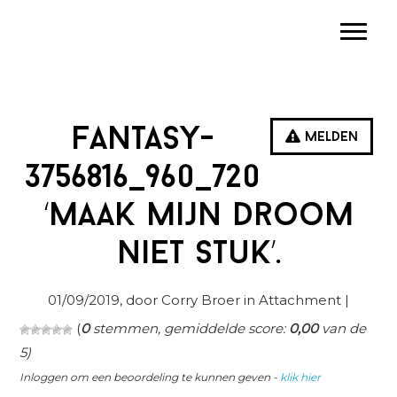
Spring
Door
Spring
Toggle
naar
naar
naar
de
de
de
hoofdnavigatie
hoofd
eerste
inhoud
sidebar
fantasy-
Melden
3756816_960_720
‘Maak mijn droom
niet stuk’.
01/09/2019
, door Corry Broer in
Attachment
|
(
0
stemmen, gemiddelde score:
0,00
van de
5)
Inloggen om een beoordeling te kunnen geven -
klik hier