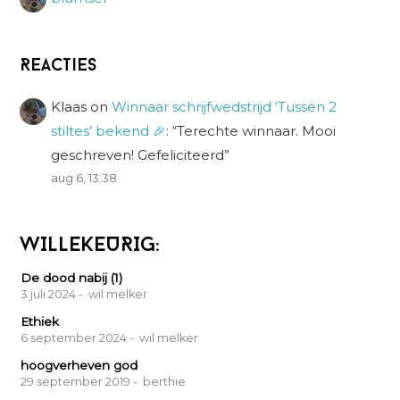
Reacties
Klaas
on
Winnaar schrijfwedstrijd ‘Tussen 2
stiltes’ bekend 🎉
: “
Terechte winnaar. Mooi
geschreven! Gefeliciteerd
”
aug 6, 13:38
WILLEKEURIG:
De dood nabij (1)
3 juli 2024
- wil melker
Ethiek
6 september 2024
- wil melker
hoogverheven god
29 september 2019
- berthie