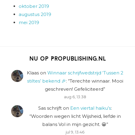
oktober 2019
augustus 2019
mei 2019
Nu op Propublishing.nl
Klaas
on
Winnaar schrijfwedstrijd ‘Tussen 2
stiltes’ bekend 🎉
: “
Terechte winnaar. Mooi
geschreven! Gefeliciteerd
”
aug 6, 13:38
Sas schrijft
on
Een viertal haiku’s
:
“
Woorden wegen licht Wijsheid, liefde in
balans Vol in mijn gezicht. 😀
”
jul 9, 13:46