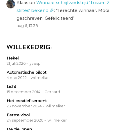
Klaas
on
Winnaar schrijfwedstrijd ‘Tussen 2
stiltes’ bekend 🎉
: “
Terechte winnaar. Mooi
geschreven! Gefeliciteerd
”
aug 6, 13:38
WILLEKEURIG:
Hekel
21 juli 2026
- yvespf
Automatische piloot
4 mei 2022
- wil melker
Licht
15 december 2014
- Gerhard
Het creatief serpent
23 november 2024
- wil melker
Eerste viool
24 september 2020
- wil melker
De ziel open