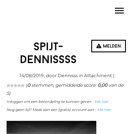
Spring
Door
Spring
Toggle
naar
naar
naar
de
de
de
hoofdnavigatie
hoofd
eerste
inhoud
sidebar
spijt-
Melden
dennissss
14/08/2019
, door Dennisss in
Attachment
|
(
0
stemmen, gemiddelde score:
0,00
van de
5)
Inloggen om een beoordeling te kunnen geven -
klik hier
Nog geen lid? Maak dan een (gratis) account aan -
klik hier