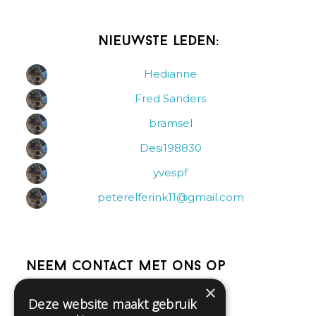
Nieuwste leden:
Hedianne
Fred Sanders
bramsel
Desi198830
yvespf
peterelferink11@gmail.com
Neem contact met ons op
×
Deze website maakt gebruik
Help