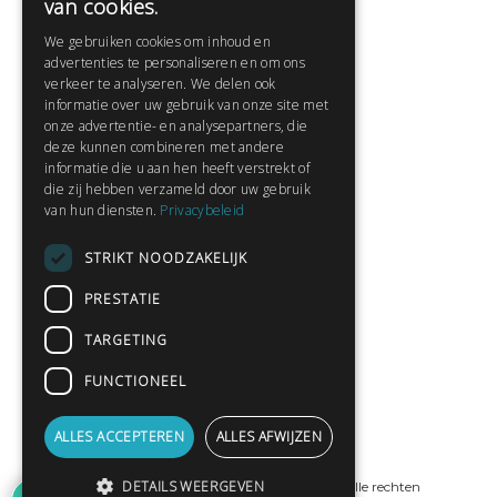
van cookies.
Veelgestelde vragen
We gebruiken cookies om inhoud en
Contact
advertenties te personaliseren en om ons
Huisregels
verkeer te analyseren. We delen ook
informatie over uw gebruik van onze site met
onze advertentie- en analysepartners, die
deze kunnen combineren met andere
Snel naar:
informatie die u aan hen heeft verstrekt of
die zij hebben verzameld door uw gebruik
Gratis aanmelden
van hun diensten.
Privacybeleid
Inloggen
STRIKT NOODZAKELIJK
Privacybeleid
Huisregels
PRESTATIE
Contact
TARGETING
Verhalen lezen
FUNCTIONEEL
Gedichten lezen
Schrijfwedstrijden
ALLES ACCEPTEREN
ALLES AFWIJZEN
Schrijftips
DETAILS WEERGEVEN
© Copyright 2019 - 2026
ProPublishing
· Alle rechten