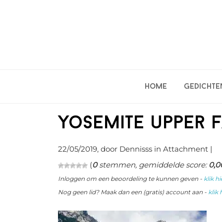
Spring
Door
Spring
naar
naar
naar
de
de
de
hoofdnavigatie
hoofd
eerste
inhoud
sidebar
Home
Gedichte
yosemite upper f
22/05/2019
, door Dennisss in
Attachment
|
(
0
stemmen, gemiddelde score:
0,0
Inloggen om een beoordeling te kunnen geven -
klik hi
Nog geen lid? Maak dan een (gratis) account aan -
klik 