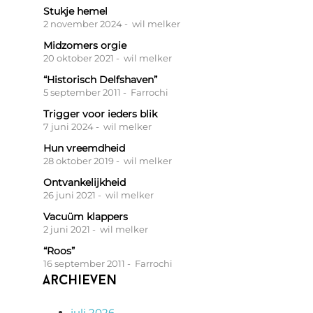
Stukje hemel
2 november 2024
- wil melker
Midzomers orgie
20 oktober 2021
- wil melker
“Historisch Delfshaven”
5 september 2011
- Farrochi
Trigger voor ieders blik
7 juni 2024
- wil melker
Hun vreemdheid
28 oktober 2019
- wil melker
Ontvankelijkheid
26 juni 2021
- wil melker
Vacuüm klappers
2 juni 2021
- wil melker
“Roos”
16 september 2011
- Farrochi
Archieven
juli 2026