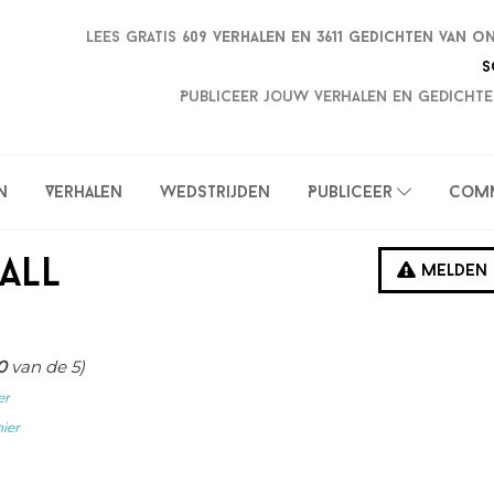
Lees gratis
609 verhalen en
3611 gedichten van o
S
Publiceer jouw verhalen en gedichte
n
Verhalen
Wedstrijden
Publiceer
Com
all
Melden
0
van de 5)
er
hier