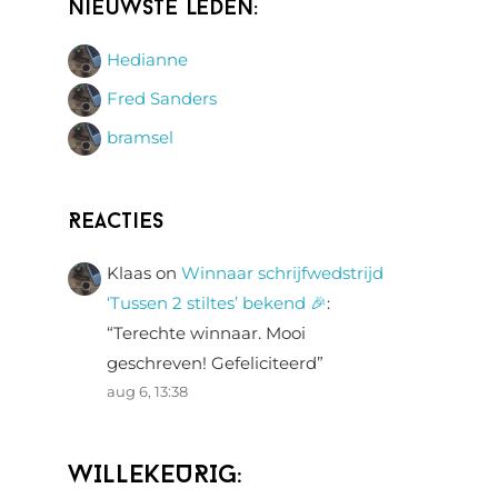
Nieuwste leden:
Hedianne
Fred Sanders
bramsel
Reacties
Klaas
on
Winnaar schrijfwedstrijd
‘Tussen 2 stiltes’ bekend 🎉
:
“
Terechte winnaar. Mooi
geschreven! Gefeliciteerd
”
aug 6, 13:38
WILLEKEURIG: