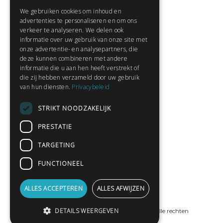
We gebruiken cookies om inhoud en
Contact
advertenties te personaliseren en om ons
Huisregels
verkeer te analyseren. We delen ook
informatie over uw gebruik van onze site met
onze advertentie- en analysepartners, die
deze kunnen combineren met andere
Snel naar:
informatie die u aan hen heeft verstrekt of
die zij hebben verzameld door uw gebruik
Gratis aanmelden
van hun diensten.
Privacybeleid
Inloggen
STRIKT NOODZAKELIJK
Privacybeleid
Huisregels
PRESTATIE
Contact
TARGETING
Verhalen lezen
FUNCTIONEEL
Gedichten lezen
Schrijfwedstrijden
ALLES ACCEPTEREN
ALLES AFWIJZEN
Schrijftips
DETAILS WEERGEVEN
© Copyright 2019 - 2026
ProPublishing
· Alle rechten
voorbehouden