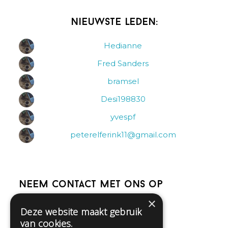
Nieuwste leden:
Hedianne
Fred Sanders
bramsel
Desi198830
yvespf
peterelferink11@gmail.com
Neem contact met ons op
×
Deze website maakt gebruik
Help
van cookies.
Veelgestelde vragen