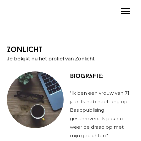
Spring
Door
Spring
Toggle
naar
naar
naar
de
de
de
hoofdnavigatie
hoofd
eerste
inhoud
sidebar
Zonlicht
Je bekijkt nu het profiel van Zonlicht
Biografie:
"Ik ben een vrouw van 71
jaar. Ik heb heel lang op
Basicpublising
geschreven. Ik pak nu
weer de draad op met
mijn gedichten."