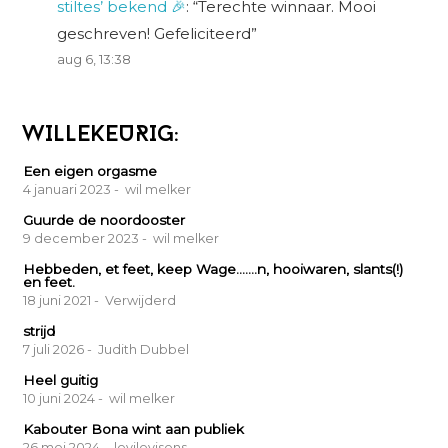
stiltes’ bekend 🎉
: “
Terechte winnaar. Mooi
geschreven! Gefeliciteerd
”
aug 6, 13:38
WILLEKEURIG:
Een eigen orgasme
4 januari 2023
- wil melker
Guurde de noordooster
9 december 2023
- wil melker
Hebbeden, et feet, keep Wage…….n, hooiwaren, slants(!)
en feet.
18 juni 2021
- Verwijderd
strijd
7 juli 2026
- Judith Dubbel
Heel guitig
10 juni 2024
- wil melker
Kabouter Bona wint aan publiek
26 mei 2024
- levilevisens