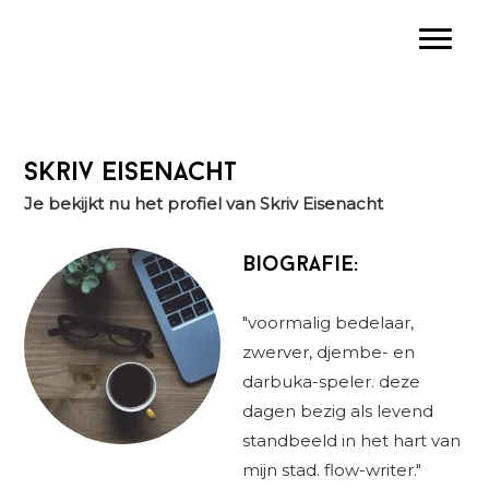
Spring
Door
Spring
Toggle
naar
naar
naar
de
de
de
hoofdnavigatie
hoofd
eerste
inhoud
sidebar
Skriv Eisenacht
Je bekijkt nu het profiel van Skriv Eisenacht
Biografie:
"voormalig bedelaar,
zwerver, djembe- en
darbuka-speler. deze
dagen bezig als levend
standbeeld in het hart van
mijn stad. flow-writer."