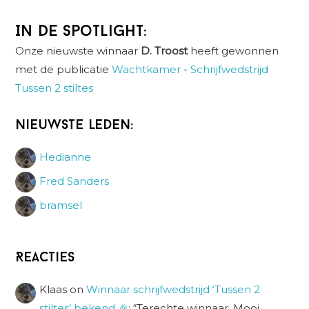
In de spotlight:
Onze nieuwste winnaar
D. Troost
heeft gewonnen
met de publicatie
Wachtkamer
-
Schrijfwedstrijd
Tussen 2 stiltes
Nieuwste leden:
Hedianne
Fred Sanders
bramsel
Reacties
Klaas
on
Winnaar schrijfwedstrijd ‘Tussen 2
stiltes’ bekend 🎉
: “
Terechte winnaar. Mooi