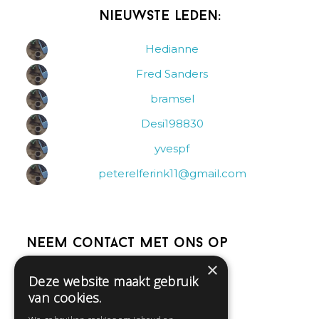
Nieuwste leden:
Hedianne
Fred Sanders
bramsel
Desi198830
yvespf
peterelferink11@gmail.com
Neem contact met ons op
×
Deze website maakt gebruik
Help
van cookies.
Veelgestelde vragen