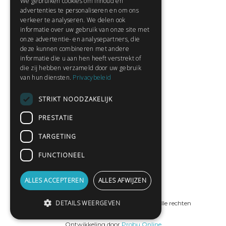
We gebruiken cookies om inhoud en
Contact
advertenties te personaliseren en om ons
Huisregels
verkeer te analyseren. We delen ook
informatie over uw gebruik van onze site met
onze advertentie- en analysepartners, die
deze kunnen combineren met andere
Snel naar:
informatie die u aan hen heeft verstrekt of
die zij hebben verzameld door uw gebruik
Gratis aanmelden
van hun diensten.
Privacybeleid
Inloggen
STRIKT NOODZAKELIJK
Privacybeleid
Huisregels
PRESTATIE
Contact
TARGETING
Verhalen lezen
FUNCTIONEEL
Gedichten lezen
Schrijfwedstrijden
ALLES ACCEPTEREN
ALLES AFWIJZEN
Schrijftips
DETAILS WEERGEVEN
© Copyright 2019 - 2026
ProPublishing
· Alle rechten
voorbehouden
Ontwikkeling door
Probu Online