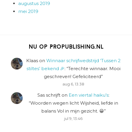
augustus 2019
mei 2019
Nu op Propublishing.nl
Klaas
on
Winnaar schrijfwedstrijd ‘Tussen 2
stiltes’ bekend 🎉
: “
Terechte winnaar. Mooi
geschreven! Gefeliciteerd
”
aug 6, 13:38
Sas schrijft
on
Een viertal haiku’s
:
“
Woorden wegen licht Wijsheid, liefde in
balans Vol in mijn gezicht. 😀
”
jul 9, 13:46