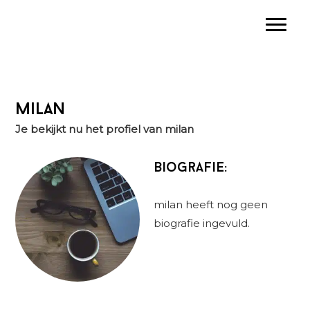
Spring
Door
Spring
Toggle
naar
naar
naar
de
de
de
hoofdnavigatie
hoofd
eerste
inhoud
sidebar
milan
Je bekijkt nu het profiel van milan
Biografie:
milan heeft nog geen
biografie ingevuld.