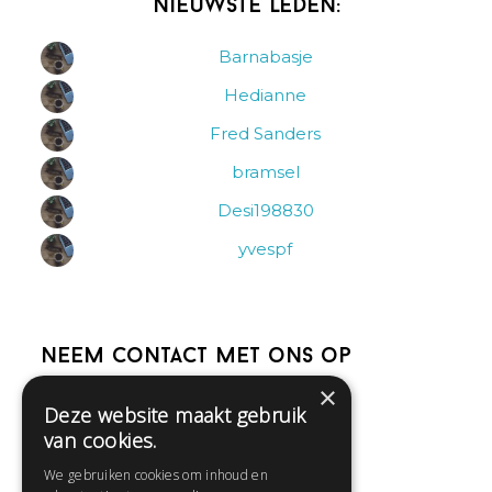
Nieuwste leden:
Barnabasje
Hedianne
Fred Sanders
bramsel
Desi198830
yvespf
Neem contact met ons op
×
Deze website maakt gebruik
Help
van cookies.
Veelgestelde vragen
We gebruiken cookies om inhoud en
Contact