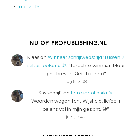
mei 2019
Nu op Propublishing.nl
Klaas
on
Winnaar schrijfwedstrijd ‘Tussen 2
stiltes’ bekend 🎉
: “
Terechte winnaar. Mooi
geschreven! Gefeliciteerd
”
aug 6, 13:38
Sas schrijft
on
Een viertal haiku’s
:
“
Woorden wegen licht Wijsheid, liefde in
balans Vol in mijn gezicht. 😀
”
jul 9, 13:46