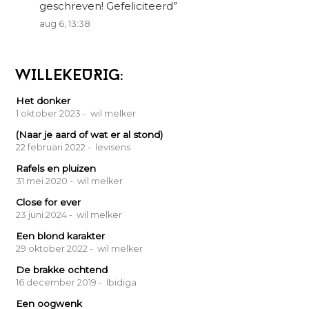
geschreven! Gefeliciteerd
”
aug 6, 13:38
WILLEKEURIG:
Het donker
1 oktober 2023
- wil melker
(Naar je aard of wat er al stond)
22 februari 2022
- levisens
Rafels en pluizen
31 mei 2020
- wil melker
Close for ever
23 juni 2024
- wil melker
Een blond karakter
29 oktober 2022
- wil melker
De brakke ochtend
16 december 2019
- lbidiga
Een oogwenk