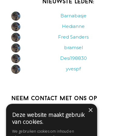
Nieuwste leden:
Barnabasje
Hedianne
Fred Sanders
bramsel
Desi198830
yvespf
Neem contact met ons op
×
Deze website maakt gebruik
Help
van cookies.
Veelgestelde vragen
We gebruiken cookies om inhoud en
Contact