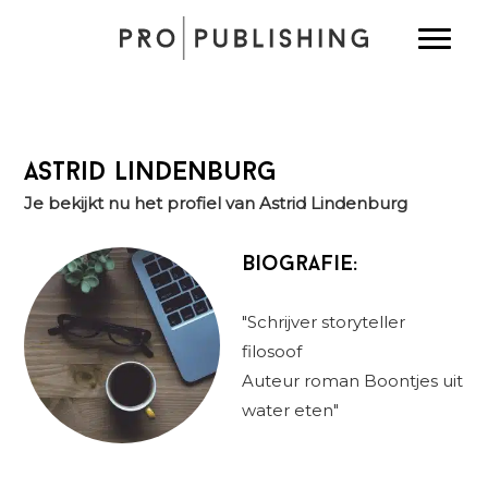
Spring
Door
Spring
Toggle
naar
naar
naar
de
de
de
hoofdnavigatie
hoofd
eerste
inhoud
sidebar
Astrid Lindenburg
Je bekijkt nu het profiel van Astrid Lindenburg
Biografie:
"Schrijver storyteller
filosoof
Auteur roman Boontjes uit
water eten"