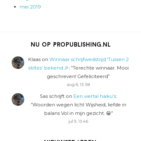
mei 2019
Nu op Propublishing.nl
Klaas
on
Winnaar schrijfwedstrijd ‘Tussen 2
stiltes’ bekend 🎉
: “
Terechte winnaar. Mooi
geschreven! Gefeliciteerd
”
aug 6, 13:38
Sas schrijft
on
Een viertal haiku’s
:
“
Woorden wegen licht Wijsheid, liefde in
balans Vol in mijn gezicht. 😀
”
jul 9, 13:46