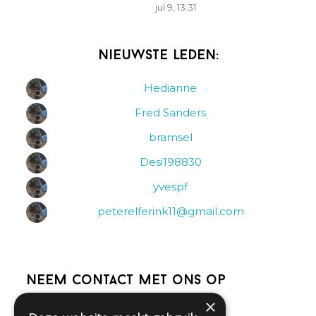
jul 9, 13:31
Nieuwste leden:
Hedianne
Fred Sanders
bramsel
Desi198830
yvespf
peterelferink11@gmail.com
Neem contact met ons op
×