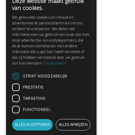
Deze website maakt gebruik
Help
van cookies.
Veelgestelde vragen
We gebruiken cookies om inhoud en
Contact
advertenties te personaliseren en om ons
Huisregels
verkeer te analyseren. We delen ook
informatie over uw gebruik van onze site met
onze advertentie- en analysepartners, die
deze kunnen combineren met andere
Snel naar:
informatie die u aan hen heeft verstrekt of
die zij hebben verzameld door uw gebruik
Gratis aanmelden
van hun diensten.
Privacybeleid
Inloggen
STRIKT NOODZAKELIJK
Privacybeleid
Huisregels
PRESTATIE
Contact
TARGETING
Verhalen lezen
FUNCTIONEEL
Gedichten lezen
Schrijfwedstrijden
ALLES ACCEPTEREN
ALLES AFWIJZEN
Schrijftips