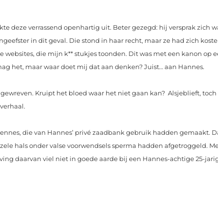
e deze verrassend openhartig uit. Beter gezegd: hij versprak zich w
ngeefster in dit geval. Die stond in haar recht, maar ze had zich kost
 websites, die mijn k** stukjes toonden. Dit was met een kanon op 
ag het, maar waar doet mij dat aan denken? Juist… aan Hannes.
wreven. Kruipt het bloed waar het niet gaan kan? Alsjeblieft, toch
verhaal.
sbiennes, die van Hannes’ privé zaadbank gebruik hadden gemaakt. D
ozele hals onder valse voorwendsels sperma hadden afgetroggeld. M
jving daarvan viel niet in goede aarde bij een Hannes­-achtige 25-jari