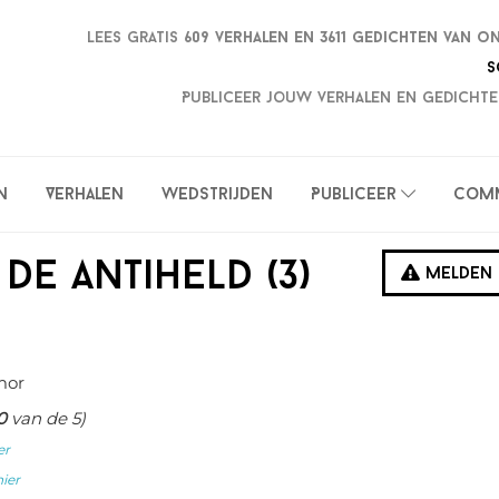
Lees gratis
609 verhalen en
3611 gedichten van o
S
Publiceer jouw verhalen en gedichte
n
Verhalen
Wedstrijden
Publiceer
Com
de antiheld (3)
Melden
mor
0
van de 5)
er
hier