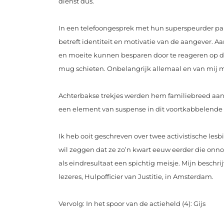
dienst dus.
In een telefoongesprek met hun superspeurder pakt
betreft identiteit en motivatie van de aangever. Aa
en moeite kunnen besparen door te reageren op de
mug schieten. Onbelangrijk allemaal en van mij m
Achterbakse trekjes werden hem familiebreed aange
een element van suspense in dit voortkabbelende 
Ik heb ooit geschreven over twee activistische le
wil zeggen dat ze zo’n kwart eeuw eerder die onn
als eindresultaat een spichtig meisje. Mijn beschri
lezeres, Hulpofficier van Justitie, in Amsterdam.
Vervolg: In het spoor van de actieheld (4): Gijs