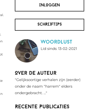
INLOGGEN
al.
SCHRIJFTIPS
.
en
Woordlust
Lid sinds: 13-02-2021
ot
Over de auteur
"Gelijksoortige verhalen zijn (eerder)
te
onder de naam "harrem" elders
ondergebracht. …"
in
Recente Publicaties