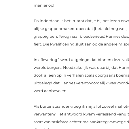
manier op!
En inderdaad is het irritant dat je bij het lezen 
olijke grappenmakers doen dat (betaald nog wel!) 
grappig ben. Terug naar bloedserieus: Hannes dus
fielt. Die kwalificering sluit aan op de andere mis
In aflevering 1 werd uitgelegd dat binnen deze v
wereldburgers. Noodzakelijk was daarbij dat Ha
dook alleen op in verhalen zoals doorgaans boema
uitgelegd dat Hannes verantwoordelijk was voor de
werd aanbevolen.
Als buitenstaander vroeg ik mij af of zoveel malloti
verwanten? Het antwoord kwam verrassend vanuit d
soort van taskforce achter me aankreeg vanwege die r