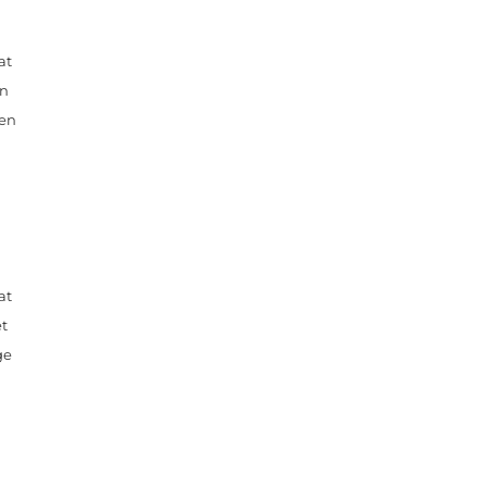
at
en
een
at
et
ge