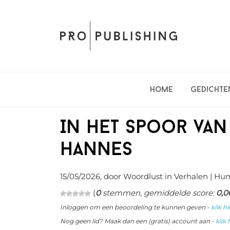
Spring
Door
Spring
naar
naar
naar
de
de
de
hoofdnavigatie
hoofd
eerste
inhoud
sidebar
Home
Gedichte
In het spoor van 
Hannes
15/05/2026
, door Woordlust in
Verhalen
| Hu
(
0
stemmen, gemiddelde score:
0,0
Inloggen om een beoordeling te kunnen geven -
klik hi
Nog geen lid? Maak dan een (gratis) account aan -
klik 