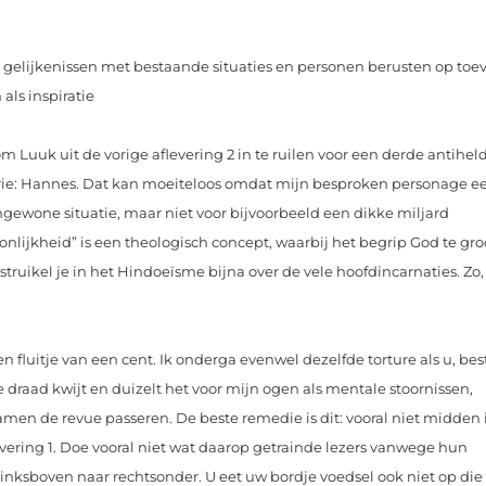
n gelijkenissen met bestaande situaties en personen berusten op toev
als inspiratie
om Luuk uit de vorige aflevering 2 in te ruilen voor een derde anti­held
rie: Hannes. Dat kan moeiteloos omdat mijn besproken personage e
gewone situatie, maar niet voor bijvoorbeeld een dikke miljard
nlijkheid” is een theologisch concept, waarbij het begrip God te gro
truikel je in het Hindoeïsme bijna over de vele hoofdincarnaties. Zo,
en fluitje van een cent. Ik onderga evenwel dezelfde torture als u, bes
de draad kwijt en duizelt het voor mijn ogen als mentale stoornissen,
amen de revue passeren. De beste remedie is dit: vooral niet midden 
vering 1. Doe vooral niet wat daarop getrainde lezers vanwege hun
nksboven naar rechtsonder. U eet uw bordje voedsel ook niet op die