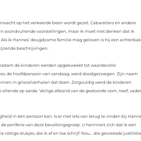
onverwacht op het verkeerde been wordt gezet. Cabaretiers en andere
in avondvullende voorstellingen, maar ik moet niet denken dat ik
. Als ik Hannes’ deugdzame familie mag geloven is hij een achterba
prijzende beschrijvingen.
olksstam de kinderen werden opgekweekt tot waardevolle
nnes, de hoofdpersoon van vandaag, werd doodgezwegen. Zijn naam
nnen in griezelverhalen dat doen. Zorgvuldig werd de kinderen
 ellende op aarde. Veilige afstand van de gestoorde oom, neef, vade
gheid in één persoon kan. Is er niet iets van terug te vinden bij Hann
e periferie van deze bevolkingsgroep. U herinnert zich dat ik een
ottige stukjes, die ik af en toe schrijf. Nou… die gevreesde justitiël