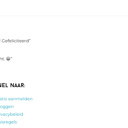
 Gefeliciteerd
”
ht. 😀
”
nel naar:
atis aanmelden
loggen
ivacybeleid
isregels