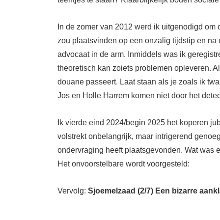
In de zomer van 2012
werd
i
k
uitgenodigd om
zou plaats
vinden
op een
onzalig
tijdstip en
na
advocaat in de arm. Inmiddels
was ik geregi
st
r
t
heoretisch kan
zoiets
problemen opleveren.
A
douane passeert.
Laat staan als je
zoals ik
twaa
Jos en
Holle
Harrem komen niet door het
detec
Ik vier
de
eind 2024/begin 2025
het
koperen ju
volstrekt onbelangrijk, maar intrigerend gen
ondervraging heeft plaatsgevonden
.
Wat was 
Het onvoorstelbare
wordt voorgesteld:
Vervolg:
Sjoemelzaad (2/7) Een bizarre aank