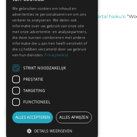
aug 6, 13:38
We gebruiken cookies om inhoud en
advertenties te personaliseren en om ons
Sas schrijft
on
Een viertal haiku’s
: “
Woo
verkeer te analyseren. We delen ook
jul 9, 13:46
informatie over uw gebruik van onze site
met onze advertentie- en analysepartners,
die deze kunnen combineren met andere
informatie die u aan hen heeft verstrekt of
Nieuwste leden:
die zij hebben verzameld door uw gebruik
van hun diensten.
Privacybeleid
Barnabasje
STRIKT NOODZAKELIJK
Hedianne
PRESTATIE
Fred Sanders
TARGETING
bramsel
Desi198830
FUNCTIONEEL
yvespf
ALLES ACCEPTEREN
ALLES AFWIJZEN
DETAILS WEERGEVEN