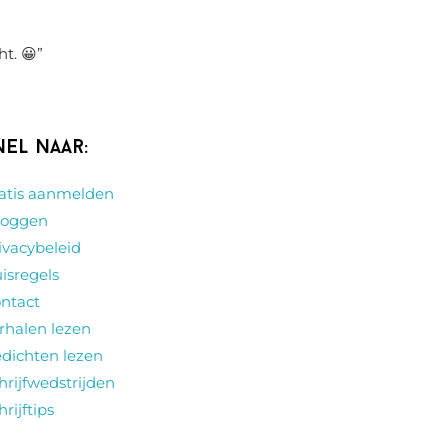
ht. 😀
”
nel naar:
atis aanmelden
loggen
ivacybeleid
isregels
ntact
rhalen lezen
dichten lezen
hrijfwedstrijden
hrijftips