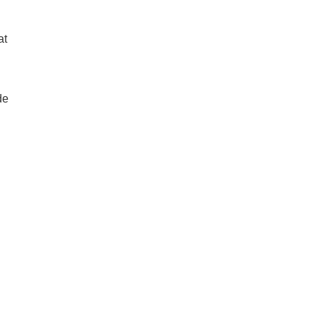
at
de