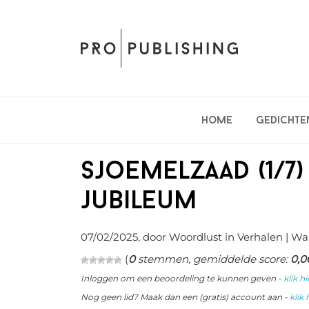
Spring
Door
Spring
naar
naar
naar
de
de
de
hoofdnavigatie
hoofd
eerste
inhoud
sidebar
Home
Gedichte
Sjoemelzaad (1/7
jubileum
07/02/2025
, door Woordlust in
Verhalen
| Wa
(
0
stemmen, gemiddelde score:
0,0
Inloggen om een beoordeling te kunnen geven -
klik hi
Nog geen lid? Maak dan een (gratis) account aan -
klik 