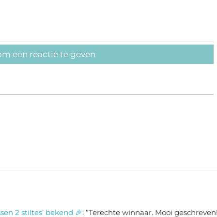
om een reactie te geven
sen 2 stiltes’ bekend 🎉
: “
Terechte winnaar. Mooi geschreven!