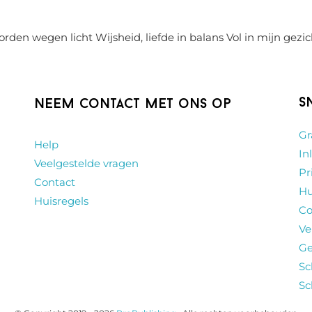
rden wegen licht Wijsheid, liefde in balans Vol in mijn gezic
S
Neem contact met ons op
Gr
Help
In
Veelgestelde vragen
Pr
Contact
Hu
Huisregels
Co
Ve
Ge
Sc
Sc