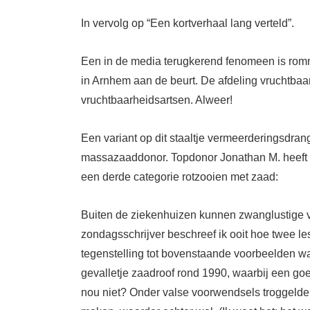
In vervolg op “Een kortverhaal lang verteld”.
Een in de media terugkerend fenomeen is romm
in Arnhem aan de beurt. De afdeling vruchtba
vruchtbaarheidsartsen. Alweer!
Een variant op dit staaltje vermeerderingsdran
massazaaddonor. Topdonor Jonathan M. heeft 
een derde categorie rotzooien met zaad:
Buiten de ziekenhuizen kunnen zwanglustige v
zondagsschrijver beschreef ik ooit hoe twee l
tegenstelling tot bovenstaande voorbeelden war
gevalletje zaadroof rond 1990, waarbij een go
nou niet? Onder valse voorwendsels troggelden 