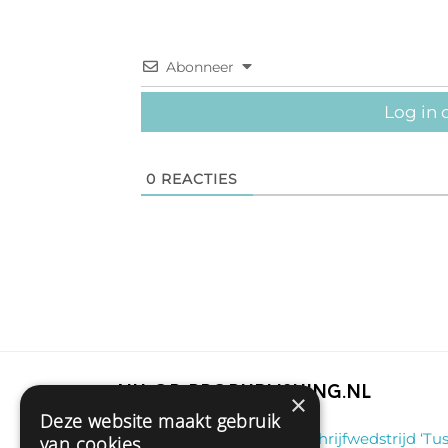
Abonneer
Log in 
0
REACTIES
Nu op Propublishing.nl
×
Deze website maakt gebruik
Klaas
on
Winnaar schrijfwedstrijd ‘Tus
van cookies.