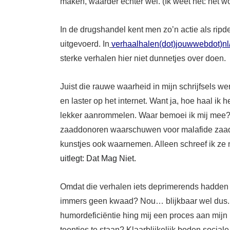
maken, waarder echter wel. (Ik weet het: het wo
In
de drugshandel
kent
men zo’n actie
als
ripd
uitgevoerd
. In
verhaalhalen(dot)jouwwebdot)nl
sterke verhalen
hier
niet dunnetjes over
doen.
Juist
die rauwe waarheid
in mijn schrijfsels
we
en laster op het internet. Want
ja
, hoe haal ik 
lekker aanrommelen.
Waar bemoei ik mij mee
zaaddonoren waarschuwen voor malafide zaa
kunstjes ook waarnemen. Alleen
schreef
ik
ze
uitlegt: Dat Mag Niet.
Omdat die
verhalen
iets deprimerends hadde
immers geen kwaad? Nou…
blijkbaar
wel dus.
humordeficiëntie
hing
mij een proces aan mijn
teentjes te staan?
Klaarblijkelijk boden
sociale