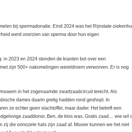
elen bij spermadonatie. Eind 2024 was het Rijnstate-ziekenhu
arheid werd voorzien van sperma door hun eigen
g: in 2023 en 2024 stonden de kranten bol over een
met zijn 500+ nakomelingen wereldroem verworven. Er is nog
rouwen in het zogenaamde zwartzaadcircuit terecht. Als
esbische dames daarin gretig hadden rond geshopt. In
en ze echter geen slachtoffer, maar dader. Het betreft een
edgelovige zaaddonor, Ben, de klos was. Gratis zaad… wie wil 
zij die onnozele hals zijn zaad af. Mooier kunnen we het niet