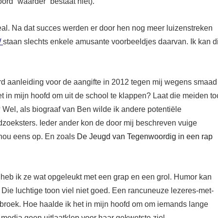
ord ”waarder” bestaat niet).
eal.
Na
dat succes
werden
er
door hen
nog meer
luizenstreken
/
staan
slechts enkele
amusante
voorbeeldjes
daarvan
.
Ik
kan
d
rd
aanleiding
voor de aangifte in
2012
tegen mij wegens smaad
het in mijn hoofd om
uit de school te klappen?
Laat die meiden to
?
Wel, als
biograaf van Ben
wilde ik
andere potentiële
dzoeksters.
Ieder ander kon de door mij beschreven vuige
nou eens
op.
En zoals
De Jeugd van Tegenwoordig
in een rap
n heb
ik ze wat opgeleukt met een grap en een grol. Humor kan
Die luchtige toon
viel niet goed.
Een
rancuneuze
lezeres-
met-
 broek.
Hoe haalde ik het in mijn hoofd om om iemands lange
media
geen uitlaatklep
voor haar
gekwetste ziel
.