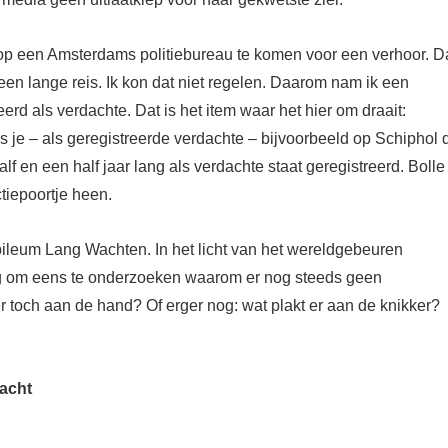
op een Amsterdams politiebureau
te
komen voor een verhoor.
D
een
lange reis. Ik kon dat niet regelen. Daarom
nam
ik
een
eerd als verdacht
e
.
Dat is het item waar het hier om draait:
ls
je –
als geregistreerde verdachte –
bijvoorbeeld op Schiphol 
lf en een half jaar lang als verdachte staat geregistreerd.
Bolle
tie
poortje heen.
bileum
Lang Wachten
.
In het licht van het wereldgebeuren
oeg om eens te onderzoeken
waarom
er
nog steeds
geen
er
toch
aan de hand?
Of erger nog: wat plakt er aan de knikker?
lacht