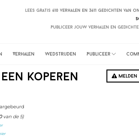
Lees gratis
610 verhalen en
3611 gedichten van o
S
Publiceer jouw verhalen en gedichte
n
Verhalen
Wedstrijden
Publiceer
Com
) Een koperen
Melden
argebeurd
0
van de 5)
er
hier