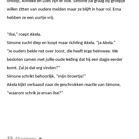
ontbijt, Anneke en Loes zijn er ook. Simone zal graag bij groepje
willen zitten van oudere meiden maar ze blijft in haar rol. Erna
hebben ze een uurtje vrij.
“Ilse,” roept Akela.
Simone zucht diep en loopt maar richting Akela, “ja Akela.”
“Je ouders belde net over Joost, die heeft erge heimwee. We
besloten samen met jullie oude leiding dat hij een dagje eerder
komt. Zal je dat erg vinden?”
Simone schrikt behoorlijk, “mijn broertje!”
Akela kijkt verbaasd naar de geschrokken reactie van Simone,
“waarom schrik je ervan Ilse?”
Abonneer