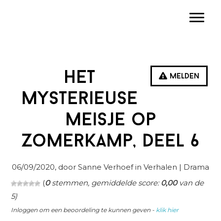
Spring
Door
Spring
Toggle
naar
naar
naar
de
de
de
hoofdnavigatie
hoofd
eerste
inhoud
sidebar
Het
Melden
mysterieuse
meisje op
zomerkamp, deel 6
06/09/2020
, door Sanne Verhoef in
Verhalen
| Drama
(
0
stemmen, gemiddelde score:
0,00
van de
5)
Inloggen om een beoordeling te kunnen geven -
klik hier