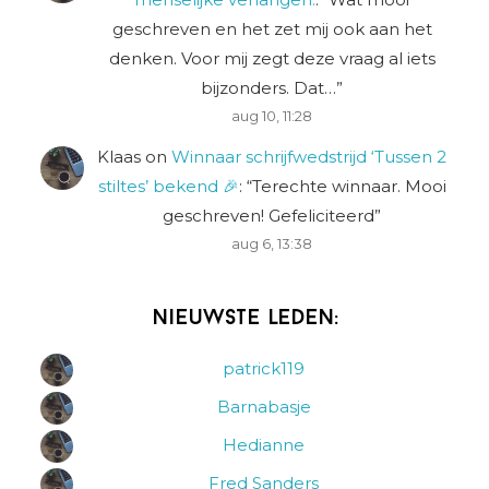
geschreven en het zet mij ook aan het
denken. Voor mij zegt deze vraag al iets
bijzonders. Dat…
”
aug 10, 11:28
Klaas
on
Winnaar schrijfwedstrijd ‘Tussen 2
stiltes’ bekend 🎉
: “
Terechte winnaar. Mooi
geschreven! Gefeliciteerd
”
aug 6, 13:38
Nieuwste leden:
patrick119
Barnabasje
Hedianne
Fred Sanders