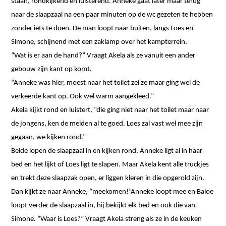
staan, rondkijkend en luisterend. Anneke gaat later maar terug
naar de slaapzaal na een paar minuten op de wc gezeten te hebben
zonder iets te doen. De man loopt naar buiten, langs Loes en
Simone, schijnend met een zaklamp over het kampterrein.
“Wat is er aan de hand?” Vraagt Akela als ze vanuit een ander
gebouw zijn kant op komt.
“Anneke was hier, moest naar het toilet zei ze maar ging wel de
verkeerde kant op. Ook wel warm aangekleed.”
Akela kijkt rond en luistert, “die ging niet naar het toilet maar naar
de jongens, ken de meiden al te goed. Loes zal vast wel mee zijn
gegaan, we kijken rond.”
Beide lopen de slaapzaal in en kijken rond, Anneke ligt al in haar
bed en het lijkt of Loes ligt te slapen. Maar Akela kent alle truckjes
en trekt deze slaapzak open, er liggen kleren in die opgerold zijn.
Dan kijkt ze naar Anneke, “meekomen!”Anneke loopt mee en Baloe
loopt verder de slaapzaal in, hij bekijkt elk bed en ook die van
Simone. “Waar is Loes?” Vraagt Akela streng als ze in de keuken