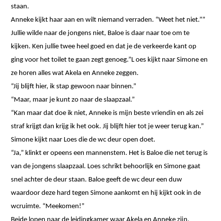
staan.
Anneke kijkt haar aan en wilt niemand verraden. “Weet het niet.””
Jullie wilde naar de jongens niet, Baloe is daar naar toe om te
kijken. Ken jullie twee heel goed en dat je de verkeerde kant op
ging voor het toilet te gaan zegt genoeg.”L oes kijkt naar Simone en
ze horen alles wat Akela en Anneke zeggen.
“Jij blijft hier, ik stap gewoon naar binnen.”
“Maar, maar je kunt zo naar de slaapzaal.”
“Kan maar dat doe ik niet, Anneke is mijn beste vriendin en als zei
straf krijgt dan krijg ik het ook. Jij blijft hier tot je weer terug kan.”
Simone kijkt naar Loes die de wc deur open doet.
“Ja,” klinkt er opeens een mannenstem. Het is Baloe die net terug is
van de jongens slaapzaal. Loes schrikt behoorlijk en Simone gaat
snel achter de deur staan. Baloe geeft de wc deur een duw
waardoor deze hard tegen Simone aankomt en hij kijkt ook in de
wcruimte. “Meekomen!”
Beide lopen naar de leidingkamer waar Akela en Anneke zijn,