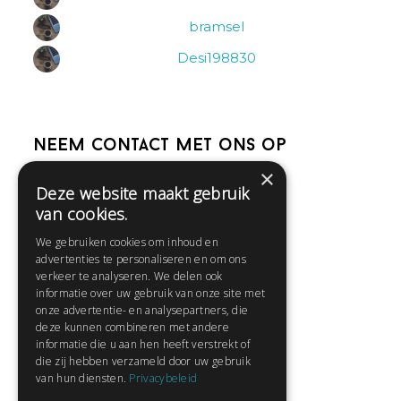
bramsel
Desi198830
Neem contact met ons op
×
Deze website maakt gebruik
Help
van cookies.
Veelgestelde vragen
We gebruiken cookies om inhoud en
Contact
advertenties te personaliseren en om ons
Huisregels
verkeer te analyseren. We delen ook
informatie over uw gebruik van onze site met
onze advertentie- en analysepartners, die
deze kunnen combineren met andere
Snel naar:
informatie die u aan hen heeft verstrekt of
die zij hebben verzameld door uw gebruik
Gratis aanmelden
van hun diensten.
Privacybeleid
Inloggen