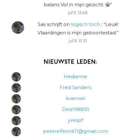
balans Vol in mijn gezicht. 😀
”
jul 9, 13:46
Sas schrijft
on
logisch toch..
: “
Leuk!
Vlaardingen is mijn geboortestad.
”
jul 9, 13:31
Nieuwste leden:
Hedianne
Fred Sanders
bramsel
Desi198830
yvespf
peterelferink11@gmail.com