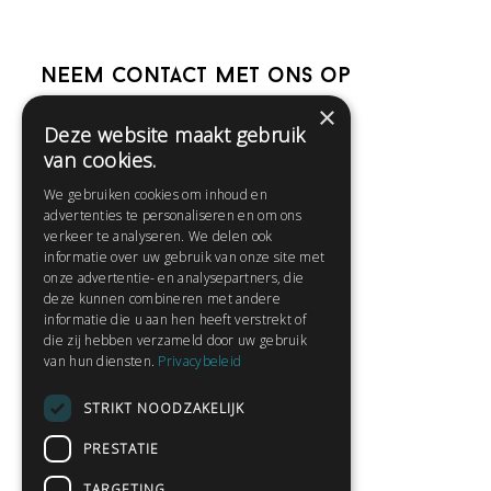
Neem contact met ons op
×
Deze website maakt gebruik
Help
van cookies.
Veelgestelde vragen
We gebruiken cookies om inhoud en
Contact
advertenties te personaliseren en om ons
Huisregels
verkeer te analyseren. We delen ook
informatie over uw gebruik van onze site met
onze advertentie- en analysepartners, die
deze kunnen combineren met andere
Snel naar:
informatie die u aan hen heeft verstrekt of
die zij hebben verzameld door uw gebruik
Gratis aanmelden
van hun diensten.
Privacybeleid
Inloggen
STRIKT NOODZAKELIJK
Privacybeleid
Huisregels
PRESTATIE
Contact
TARGETING