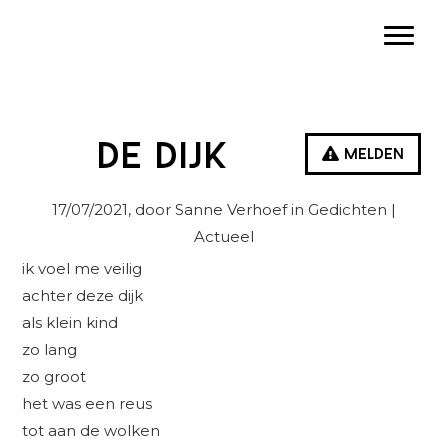
Spring
Door
Spring
Toggle
naar
naar
naar
de
de
de
hoofdnavigatie
hoofd
eerste
inhoud
sidebar
De dijk
Melden
17/07/2021
, door Sanne Verhoef in
Gedichten
|
Actueel
ik voel me veilig
achter deze dijk
als klein kind
zo lang
zo groot
het was een reus
tot aan de wolken