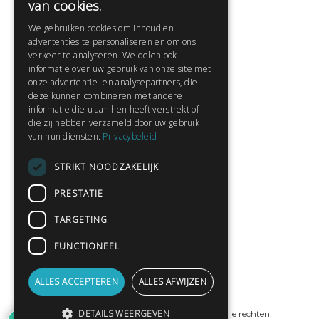
van cookies.
Veelgestelde vragen
We gebruiken cookies om inhoud en
Contact
advertenties te personaliseren en om ons
Huisregels
verkeer te analyseren. We delen ook
informatie over uw gebruik van onze site met
onze advertentie- en analysepartners, die
deze kunnen combineren met andere
Snel naar:
informatie die u aan hen heeft verstrekt of
die zij hebben verzameld door uw gebruik
Gratis aanmelden
van hun diensten.
Privacybeleid
Inloggen
STRIKT NOODZAKELIJK
Privacybeleid
Huisregels
PRESTATIE
Contact
TARGETING
Verhalen lezen
FUNCTIONEEL
Gedichten lezen
Schrijfwedstrijden
ALLES ACCEPTEREN
ALLES AFWIJZEN
Schrijftips
2
DETAILS WEERGEVEN
© Copyright 2019 - 2026
ProPublishing
· Alle rechten