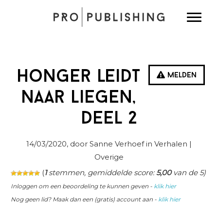
Spring
Door
Spring
Toggle
naar
naar
naar
de
de
de
hoofdnavigatie
hoofd
eerste
inhoud
sidebar
Honger leidt
Melden
naar liegen,
deel 2
14/03/2020
, door Sanne Verhoef in
Verhalen
|
Overige
(
1
stemmen, gemiddelde score:
5,00
van de 5)
Inloggen om een beoordeling te kunnen geven -
klik hier
Nog geen lid? Maak dan een (gratis) account aan -
klik hier