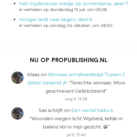
Het mysterieuse meisje op zomerkamp, deel 7
in verhalen op donderdag 15 juli, om 06:28
Honger leidt naar liegen, deel 6
in verhalen op zondag 04 oktober, om 08:50
Nu op Propublishing.nl
Klaas
on
Winnaar schrijfwedstrijd ‘Tussen 2
stiltes’ bekend 🎉
: “
Terechte winnaar. Mooi
geschreven! Gefeliciteerd
”
aug 6, 13:38
Sas schrijft
on
Een viertal haiku’s
:
“
Woorden wegen licht Wijsheid, liefde in
balans Vol in mijn gezicht. 😀
”
jul 9, 13:46