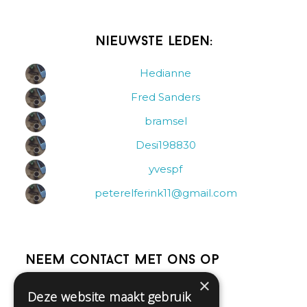
Nieuwste leden:
Hedianne
Fred Sanders
bramsel
Desi198830
yvespf
peterelferink11@gmail.com
Neem contact met ons op
×
Deze website maakt gebruik
Help