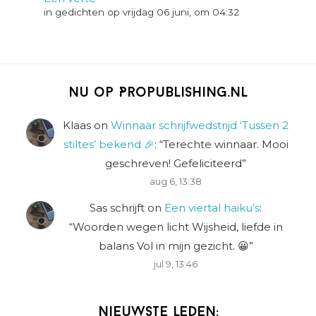
in gedichten op vrijdag 06 juni, om 04:32
Nu op Propublishing.nl
Klaas
on
Winnaar schrijfwedstrijd ‘Tussen 2
stiltes’ bekend 🎉
: “
Terechte winnaar. Mooi
geschreven! Gefeliciteerd
”
aug 6, 13:38
Sas schrijft
on
Een viertal haiku’s
:
“
Woorden wegen licht Wijsheid, liefde in
balans Vol in mijn gezicht. 😀
”
jul 9, 13:46
Nieuwste leden: