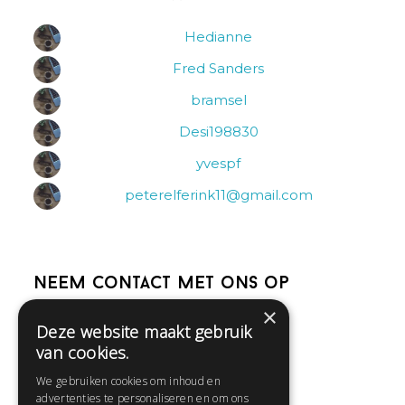
Hedianne
Fred Sanders
bramsel
Desi198830
yvespf
peterelferink11@gmail.com
Neem contact met ons op
×
Deze website maakt gebruik
Help
van cookies.
Veelgestelde vragen
We gebruiken cookies om inhoud en
Contact
advertenties te personaliseren en om ons