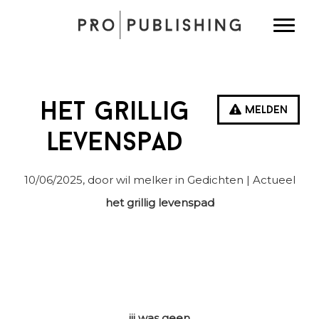
Spring
Door
Spring
Toggle
naar
naar
naar
de
de
de
hoofdnavigatie
hoofd
eerste
inhoud
sidebar
Het grillig
Melden
levenspad
10/06/2025
, door wil melker in
Gedichten
| Actueel
het grillig levenspad
jij was geen