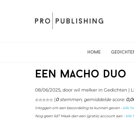
Spring
Door
Spring
naar
naar
naar
de
de
de
hoofdnavigatie
hoofd
eerste
inhoud
sidebar
Home
Gedichte
Een macho duo
08/06/2025
, door wil melker in
Gedichten
| 
(
0
stemmen, gemiddelde score:
0,0
Inloggen om een beoordeling te kunnen geven -
klik hi
Nog geen lid? Maak dan een (gratis) account aan -
klik 