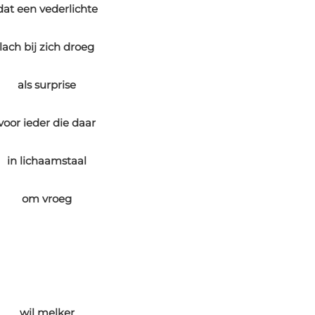
dat een vederlichte
lach bij zich droeg
als surprise
voor ieder die daar
in lichaamstaal
om vroeg
wil melker