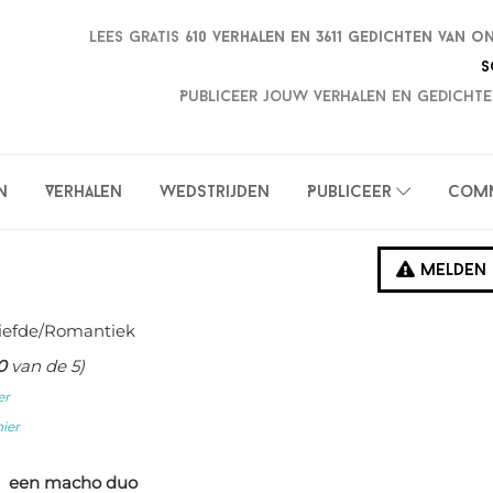
Lees gratis
610 verhalen en
3611 gedichten van o
S
Publiceer jouw verhalen en gedichte
n
Verhalen
Wedstrijden
Publiceer
Com
Melden
Liefde/Romantiek
0
van de 5)
er
hier
een macho duo