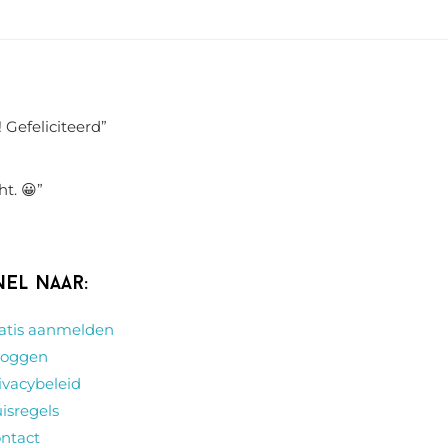
 Gefeliciteerd
”
ht. 😀
”
nel naar:
atis aanmelden
loggen
ivacybeleid
isregels
ntact