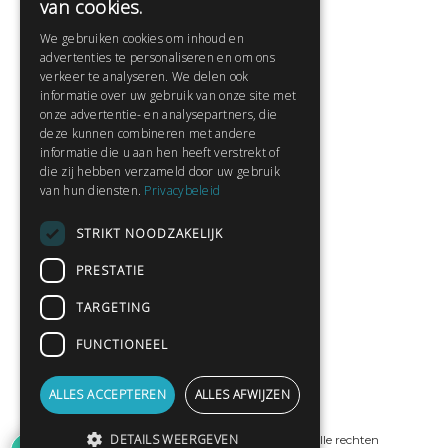
van cookies.
Veelgestelde vragen
We gebruiken cookies om inhoud en
Contact
advertenties te personaliseren en om ons
Huisregels
verkeer te analyseren. We delen ook
informatie over uw gebruik van onze site met
onze advertentie- en analysepartners, die
deze kunnen combineren met andere
Snel naar:
informatie die u aan hen heeft verstrekt of
die zij hebben verzameld door uw gebruik
Gratis aanmelden
van hun diensten.
Privacybeleid
Inloggen
STRIKT NOODZAKELIJK
Privacybeleid
Huisregels
PRESTATIE
Contact
TARGETING
Verhalen lezen
FUNCTIONEEL
Gedichten lezen
Schrijfwedstrijden
ALLES ACCEPTEREN
ALLES AFWIJZEN
Schrijftips
DETAILS WEERGEVEN
© Copyright 2019 - 2026
ProPublishing
· Alle rechten