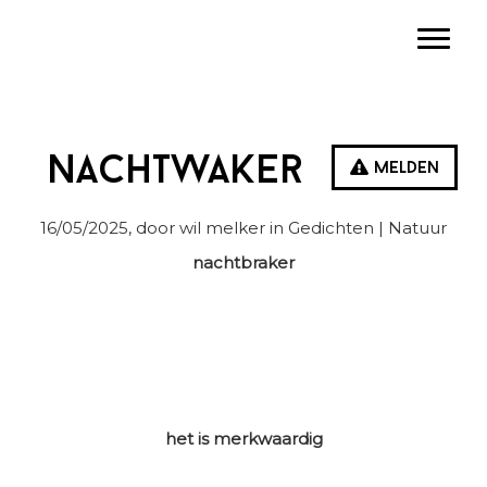
Spring
Door
Spring
Toggle
naar
naar
naar
de
de
de
hoofdnavigatie
hoofd
eerste
inhoud
sidebar
Nachtwaker
Melden
16/05/2025
, door wil melker in
Gedichten
| Natuur
nachtbraker
het is merkwaardig