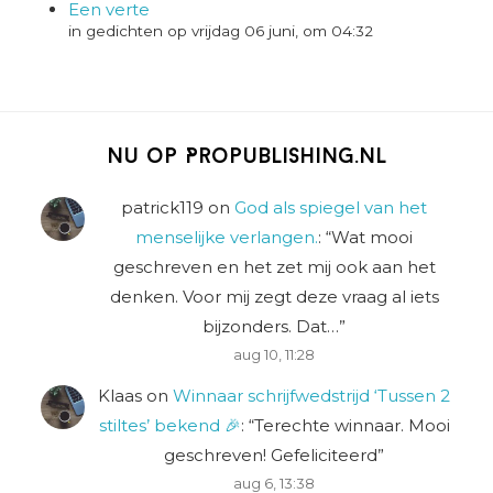
Een verte
in gedichten op vrijdag 06 juni, om 04:32
Nu op Propublishing.nl
patrick119
on
God als spiegel van het
menselijke verlangen.
: “
Wat mooi
geschreven en het zet mij ook aan het
denken. Voor mij zegt deze vraag al iets
bijzonders. Dat…
”
aug 10, 11:28
Klaas
on
Winnaar schrijfwedstrijd ‘Tussen 2
stiltes’ bekend 🎉
: “
Terechte winnaar. Mooi
geschreven! Gefeliciteerd
”
aug 6, 13:38