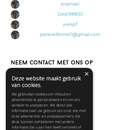
bramsel
Desi198830
yvespf
peterelferink11@gmail.com
Neem contact met ons op
×
Deze website maakt gebruik
Help
van cookies.
Veelgestelde vragen
We gebruiken cookies om inhoud en
Contact
advertenties te personaliseren en om ons
Huisregels
verkeer te analyseren. We delen ook
informatie over uw gebruik van onze site met
onze advertentie- en analysepartners, die
deze kunnen combineren met andere
Snel naar:
informatie die u aan hen heeft verstrekt of