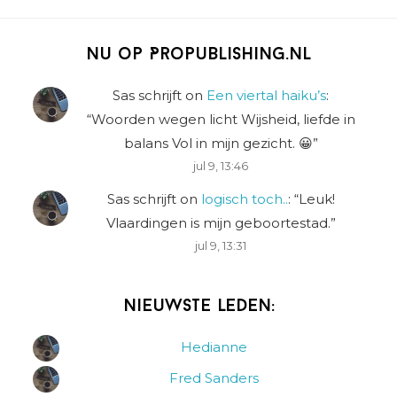
Nu op Propublishing.nl
Sas schrijft
on
Een viertal haiku’s
:
“
Woorden wegen licht Wijsheid, liefde in
balans Vol in mijn gezicht. 😀
”
jul 9, 13:46
Sas schrijft
on
logisch toch..
: “
Leuk!
Vlaardingen is mijn geboortestad.
”
jul 9, 13:31
Nieuwste leden:
Hedianne
Fred Sanders