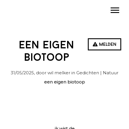
Spring
Door
Spring
Toggle
naar
naar
naar
de
de
de
hoofdnavigatie
hoofd
eerste
inhoud
sidebar
Een eigen
Melden
biotoop
31/05/2025
, door wil melker in
Gedichten
| Natuur
een eigen biotoop
ik wist de