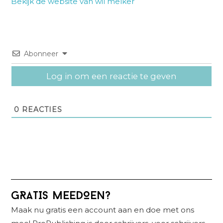
Bekijk de website van wil melker
Abonneer
Log in om een reactie te geven
0
REACTIES
Primaire
GRATIS MEEDOEN?
Sidebar
Maak nu gratis een account aan en doe met ons