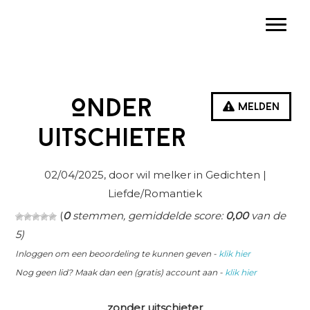
Spring
Door
Spring
Toggle
naar
naar
naar
de
de
de
hoofdnavigatie
hoofd
eerste
inhoud
sidebar
Onder
Melden
uitschieter
02/04/2025
, door wil melker in
Gedichten
|
Liefde/Romantiek
(
0
stemmen, gemiddelde score:
0,00
van de
5)
Inloggen om een beoordeling te kunnen geven -
klik hier
Nog geen lid? Maak dan een (gratis) account aan -
klik hier
zonder uitschieter