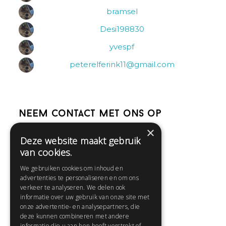
bramsel
Desi198830
yvespf
peterelferink11@gmail.com
Neem contact met ons op
×
Deze website maakt gebruik
Help
van cookies.
Veelgestelde vragen
We gebruiken cookies om inhoud en
Contact
advertenties te personaliseren en om ons
Huisregels
verkeer te analyseren. We delen ook
informatie over uw gebruik van onze site met
onze advertentie- en analysepartners, die
deze kunnen combineren met andere
Snel naar:
informatie die u aan hen heeft verstrekt of