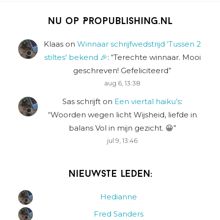
Nu op Propublishing.nl
Klaas
on
Winnaar schrijfwedstrijd ‘Tussen 2
stiltes’ bekend 🎉
: “
Terechte winnaar. Mooi
geschreven! Gefeliciteerd
”
aug 6, 13:38
Sas schrijft
on
Een viertal haiku’s
:
“
Woorden wegen licht Wijsheid, liefde in
balans Vol in mijn gezicht. 😀
”
jul 9, 13:46
Nieuwste leden:
Hedianne
Fred Sanders