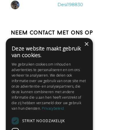
Desi198830
Neem contact met ons op
×
Deze website maakt gebruik
Help
van cookies.
Veelgestelde vragen
We gebruiken cookies om inhoud en
Contact
advertenties te personaliseren en om ons
Huisregels
verkeer te analyseren. We delen ook
informatie over uw gebruik van onze site met
onze advertentie- en analysepartners, die
deze kunnen combineren met andere
Snel naar:
informatie die u aan hen heeft verstrekt of
die zij hebben verzameld door uw gebruik
Gratis aanmelden
van hun diensten.
Privacybeleid
Inloggen
STRIKT NOODZAKELIJK
Privacybeleid