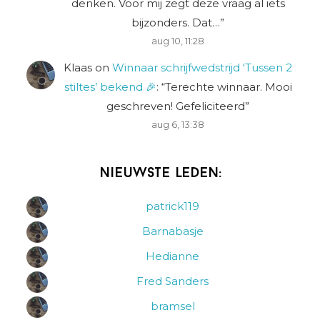
denken. Voor mij zegt deze vraag al iets
bijzonders. Dat…
”
aug 10, 11:28
Klaas
on
Winnaar schrijfwedstrijd ‘Tussen 2
stiltes’ bekend 🎉
: “
Terechte winnaar. Mooi
geschreven! Gefeliciteerd
”
aug 6, 13:38
Nieuwste leden:
patrick119
Barnabasje
Hedianne
Fred Sanders
bramsel