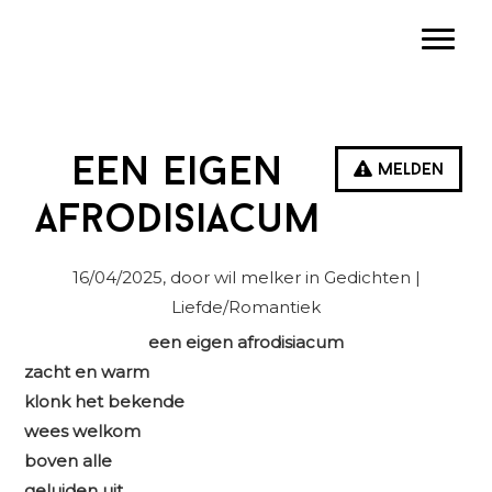
Spring
Door
Spring
Toggle
naar
naar
naar
de
de
de
hoofdnavigatie
hoofd
eerste
inhoud
sidebar
Een eigen
Melden
afrodisiacum
16/04/2025
, door wil melker in
Gedichten
|
Liefde/Romantiek
een eigen afrodisiacum
zacht en warm
klonk het bekende
wees welkom
boven alle
geluiden uit