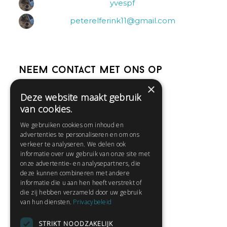
yvespf
peterelferink11@gmail.com
Neem contact met ons op
×
Deze website maakt gebruik
Help
van cookies.
Veelgestelde vragen
We gebruiken cookies om inhoud en
Contact
advertenties te personaliseren en om ons
Huisregels
verkeer te analyseren. We delen ook
informatie over uw gebruik van onze site met
onze advertentie- en analysepartners, die
deze kunnen combineren met andere
Snel naar:
informatie die u aan hen heeft verstrekt of
die zij hebben verzameld door uw gebruik
Gratis aanmelden
van hun diensten.
Privacybeleid
Inloggen
STRIKT NOODZAKELIJK
Privacybeleid