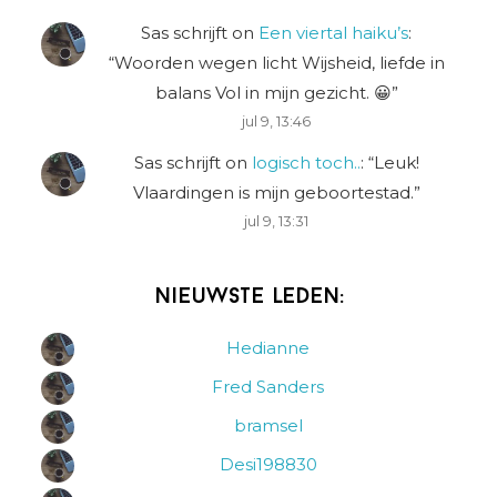
Sas schrijft
on
Een viertal haiku’s
:
“
Woorden wegen licht Wijsheid, liefde in
balans Vol in mijn gezicht. 😀
”
jul 9, 13:46
Sas schrijft
on
logisch toch..
: “
Leuk!
Vlaardingen is mijn geboortestad.
”
jul 9, 13:31
Nieuwste leden:
Hedianne
Fred Sanders
bramsel
Desi198830