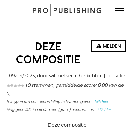
Spring
Door
Spring
Toggle
naar
naar
naar
de
de
de
hoofdnavigatie
hoofd
eerste
inhoud
sidebar
Deze
Melden
compositie
09/04/2025
, door wil melker in
Gedichten
| Filosofie
(
0
stemmen, gemiddelde score:
0,00
van de
5)
Inloggen om een beoordeling te kunnen geven -
klik hier
Nog geen lid? Maak dan een (gratis) account aan -
klik hier
Deze compositie