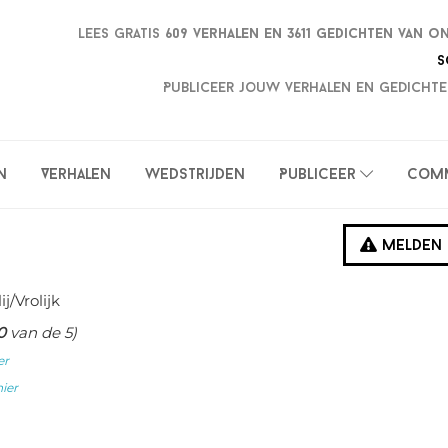
Lees gratis
609 verhalen en
3611 gedichten van o
S
Publiceer jouw verhalen en gedichte
n
Verhalen
Wedstrijden
Publiceer
Com
Melden
ij/Vrolijk
0
van de 5)
er
hier