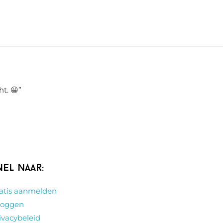
ht. 😀
”
nel naar:
atis aanmelden
loggen
ivacybeleid