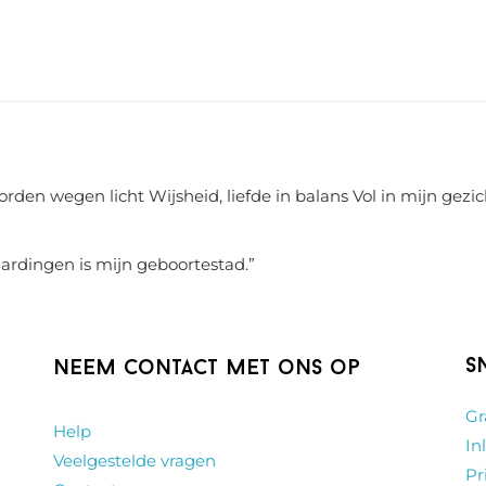
rden wegen licht Wijsheid, liefde in balans Vol in mijn gezic
aardingen is mijn geboortestad.
”
S
Neem contact met ons op
Gr
Help
In
Veelgestelde vragen
Pr