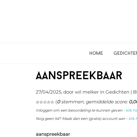
Spring
Door
Spring
naar
naar
naar
de
de
de
hoofdnavigatie
hoofd
eerste
inhoud
sidebar
Home
Gedichte
Aanspreekbaar
27/04/2025
, door wil melker in
Gedichten
| Bl
(
0
stemmen, gemiddelde score:
0,0
Inloggen om een beoordeling te kunnen geven -
klik hi
Nog geen lid? Maak dan een (gratis) account aan -
klik 
aanspreekbaar