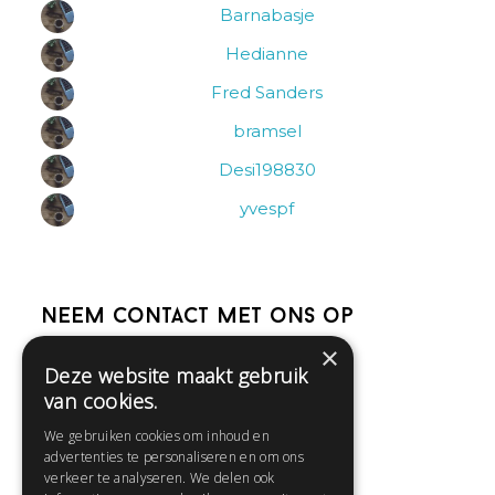
Barnabasje
Hedianne
Fred Sanders
bramsel
Desi198830
yvespf
Neem contact met ons op
×
Deze website maakt gebruik
Help
van cookies.
Veelgestelde vragen
We gebruiken cookies om inhoud en
Contact
advertenties te personaliseren en om ons
Huisregels
verkeer te analyseren. We delen ook