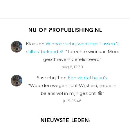
Nu op Propublishing.nl
Klaas
on
Winnaar schrijfwedstrijd ‘Tussen 2
stiltes’ bekend 🎉
: “
Terechte winnaar. Mooi
geschreven! Gefeliciteerd
”
aug 6, 13:38
Sas schrijft
on
Een viertal haiku’s
:
“
Woorden wegen licht Wijsheid, liefde in
balans Vol in mijn gezicht. 😀
”
jul 9, 13:46
Nieuwste leden: