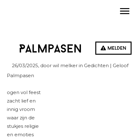
Spring
Door
Spring
Toggle
naar
naar
naar
de
de
de
hoofdnavigatie
hoofd
eerste
inhoud
sidebar
Palmpasen
Melden
26/03/2025
, door wil melker in
Gedichten
| Geloof
Palmpasen
ogen vol feest
zacht lief en
innig vroom
waar zijn de
stukjes religie
en emoties