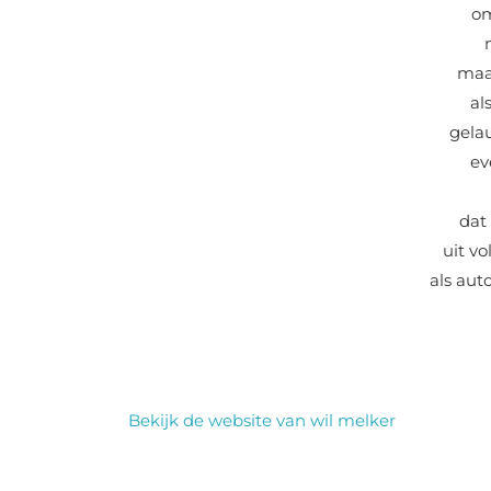
om
ma
al
gela
ev
dat
uit v
als aut
Bekijk de website van wil melker