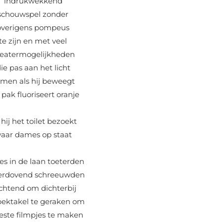
indrukwekkend
schouwspel zonder
overigens pompeus
te zijn en met veel
eatermogelijkheden
ie pas aan het licht
men als hij beweegt
n pak
fluoriseert
oranje
 hij het toilet bezoekt
aar dames op staat
les in de laan toeterden
erdovend schreeuwden
chtend om dichterbij
spektakel te geraken om
este filmpjes te maken