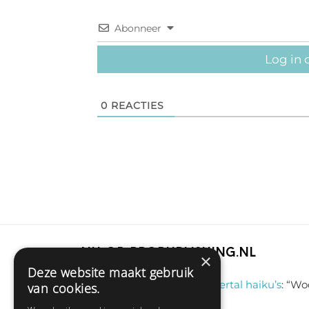
Abonneer
Log in 
0
REACTIES
Nu op Propublishing.nl
×
Deze website maakt gebruik
Sas schrijft
on
Een viertal haiku’s
: “
Woo
van cookies.
jul 9, 13:46