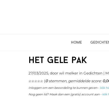
Spring
Door
Spring
naar
naar
naar
de
de
de
hoofdnavigatie
hoofd
eerste
inhoud
sidebar
Home
Gedichte
Het gele pak
27/03/2025
, door wil melker in
Gedichten
| M
(
0
stemmen, gemiddelde score:
0,0
Inloggen om een beoordeling te kunnen geven -
klik hi
Nog geen lid? Maak dan een (gratis) account aan -
klik 