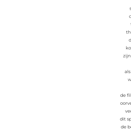
th
d
ko
zij
als
w
de fi
oorv
ve
dit 
de b