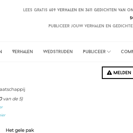
Lees gratis
609 verhalen en
3611 gedichten van o
S
Publiceer jouw verhalen en gedichte
n
Verhalen
Wedstrijden
Publiceer
Com
Melden
aatschappij
0
van de 5)
er
hier
Het gele pak