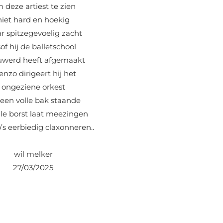
 deze artiest te zien
niet hard en hoekig
ar
spitzegevoelig
zacht
sof hij de balletschool
uwerd heeft afgemaakt
enzo dirigeert hij het
ongeziene orkest
 een volle bak staande
olle borst laat meezingen
o’s eerbiedig claxonneren..
wil melker
27/03/2025