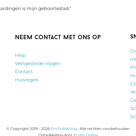
aardingen is mijn geboortestad.
”
S
Neem contact met ons op
Gr
Help
In
Veelgestelde vragen
Pr
Contact
Hu
Huisregels
Co
Ve
Ge
Sc
Sc
© Copyright 2019 - 2026
ProPublishing
· Alle rechten voorbehouden
Ontwikkeling door
Probu Online