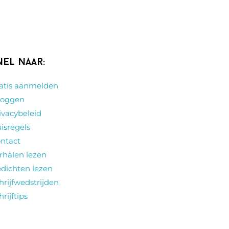
nel naar:
atis aanmelden
loggen
ivacybeleid
isregels
ntact
rhalen lezen
dichten lezen
hrijfwedstrijden
hrijftips