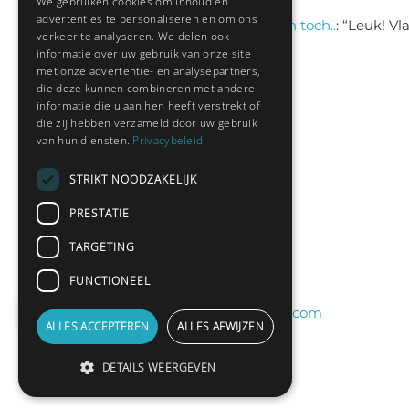
We gebruiken cookies om inhoud en
advertenties te personaliseren en om ons
Sas schrijft
on
logisch toch..
: “
Leuk! Vl
verkeer te analyseren. We delen ook
jul 9, 13:31
informatie over uw gebruik van onze site
met onze advertentie- en analysepartners,
die deze kunnen combineren met andere
informatie die u aan hen heeft verstrekt of
Nieuwste leden:
die zij hebben verzameld door uw gebruik
van hun diensten.
Privacybeleid
Hedianne
STRIKT NOODZAKELIJK
Fred Sanders
PRESTATIE
bramsel
TARGETING
Desi198830
yvespf
FUNCTIONEEL
peterelferink11@gmail.com
ALLES ACCEPTEREN
ALLES AFWIJZEN
DETAILS WEERGEVEN