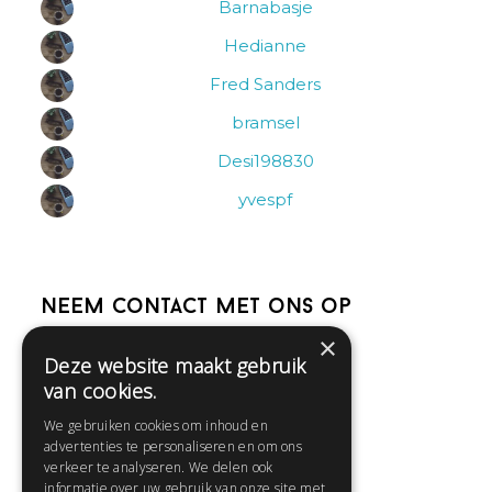
Barnabasje
Hedianne
Fred Sanders
bramsel
Desi198830
yvespf
Neem contact met ons op
×
Deze website maakt gebruik
Help
van cookies.
Veelgestelde vragen
We gebruiken cookies om inhoud en
Contact
advertenties te personaliseren en om ons
Huisregels
verkeer te analyseren. We delen ook
informatie over uw gebruik van onze site met