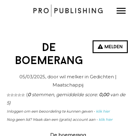
Spring
Door
Spring
Toggle
naar
naar
naar
de
de
de
hoofdnavigatie
hoofd
eerste
inhoud
sidebar
de
Melden
boemerang
05/03/2025
, door wil melker in
Gedichten
|
Maatschappij
(
0
stemmen, gemiddelde score:
0,00
van de
5)
Inloggen om een beoordeling te kunnen geven -
klik hier
Nog geen lid? Maak dan een (gratis) account aan -
klik hier
De boemerang