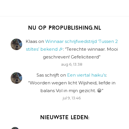
Nu op Propublishing.nl
Klaas
on
Winnaar schrijfwedstrijd ‘Tussen 2
stiltes’ bekend 🎉
: “
Terechte winnaar. Mooi
geschreven! Gefeliciteerd
”
aug 6, 13:38
Sas schrijft
on
Een viertal haiku’s
:
“
Woorden wegen licht Wijsheid, liefde in
balans Vol in mijn gezicht. 😀
”
jul 9, 13:46
Nieuwste leden: