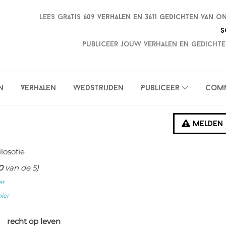
Lees gratis
609 verhalen en
3611 gedichten van o
S
Publiceer jouw verhalen en gedichte
n
Verhalen
Wedstrijden
Publiceer
Com
Melden
ilosofie
0
van de 5)
er
hier
recht op leven