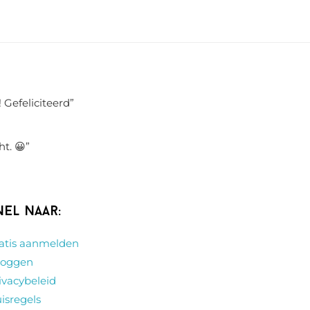
 Gefeliciteerd
”
ht. 😀
”
nel naar:
atis aanmelden
loggen
ivacybeleid
isregels