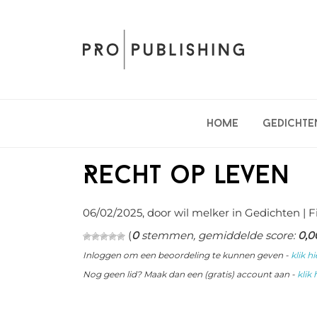
Spring
Door
Spring
naar
naar
naar
de
de
de
hoofdnavigatie
hoofd
eerste
inhoud
sidebar
Home
Gedichte
Recht op leven
06/02/2025
, door wil melker in
Gedichten
| F
(
0
stemmen, gemiddelde score:
0,0
Inloggen om een beoordeling te kunnen geven -
klik hi
Nog geen lid? Maak dan een (gratis) account aan -
klik 