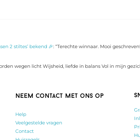
sen 2 stiltes’ bekend 🎉
: “
Terechte winnaar. Mooi geschreven!
rden wegen licht Wijsheid, liefde in balans Vol in mijn gezic
S
Neem contact met ons op
Gr
Help
In
Veelgestelde vragen
Pr
Contact
Hu
Huisregels