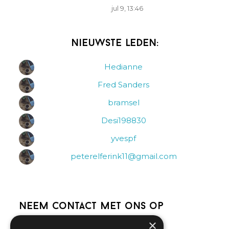
jul 9, 13:46
Nieuwste leden:
Hedianne
Fred Sanders
bramsel
Desi198830
yvespf
peterelferink11@gmail.com
Neem contact met ons op
×