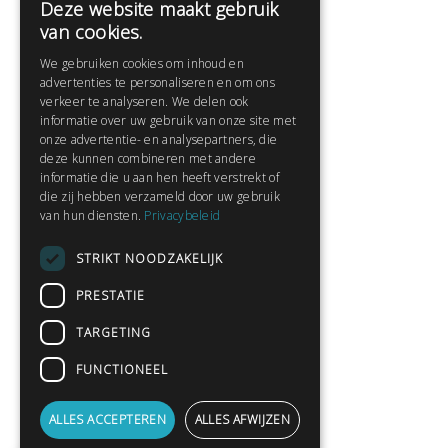
Deze website maakt gebruik
Help
van cookies.
Veelgestelde vragen
We gebruiken cookies om inhoud en
Contact
advertenties te personaliseren en om ons
Huisregels
verkeer te analyseren. We delen ook
informatie over uw gebruik van onze site met
onze advertentie- en analysepartners, die
deze kunnen combineren met andere
Snel naar:
informatie die u aan hen heeft verstrekt of
die zij hebben verzameld door uw gebruik
Gratis aanmelden
van hun diensten.
Privacybeleid
Inloggen
STRIKT NOODZAKELIJK
Privacybeleid
Huisregels
PRESTATIE
Contact
TARGETING
Verhalen lezen
FUNCTIONEEL
Gedichten lezen
Schrijfwedstrijden
ALLES ACCEPTEREN
ALLES AFWIJZEN
Schrijftips