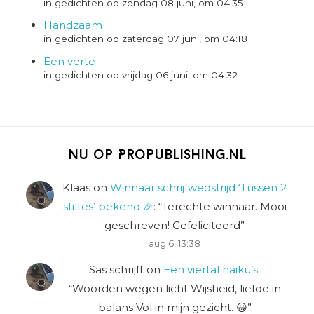
in gedichten op zondag 08 juni, om 04:35
Handzaam
in gedichten op zaterdag 07 juni, om 04:18
Een verte
in gedichten op vrijdag 06 juni, om 04:32
Nu op Propublishing.nl
Klaas
on
Winnaar schrijfwedstrijd ‘Tussen 2
stiltes’ bekend 🎉
: “
Terechte winnaar. Mooi
geschreven! Gefeliciteerd
”
aug 6, 13:38
Sas schrijft
on
Een viertal haiku’s
:
“
Woorden wegen licht Wijsheid, liefde in
balans Vol in mijn gezicht. 😀
”