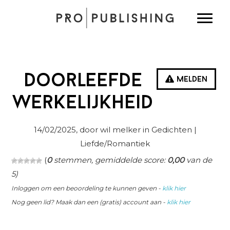
Spring
Door
Spring
Toggle
naar
naar
naar
de
de
de
hoofdnavigatie
hoofd
eerste
inhoud
sidebar
doorleefde
Melden
werkelijkheid
14/02/2025
, door wil melker in
Gedichten
|
Liefde/Romantiek
(
0
stemmen, gemiddelde score:
0,00
van de
5)
Inloggen om een beoordeling te kunnen geven -
klik hier
Nog geen lid? Maak dan een (gratis) account aan -
klik hier