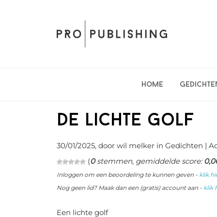
Spring
Door
Spring
naar
naar
naar
de
de
de
hoofdnavigatie
hoofd
eerste
inhoud
sidebar
Home
Gedichte
De lichte golf
30/01/2025
, door wil melker in
Gedichten
| A
(
0
stemmen, gemiddelde score:
0,0
Inloggen om een beoordeling te kunnen geven -
klik hi
Nog geen lid? Maak dan een (gratis) account aan -
klik 
Een lichte golf