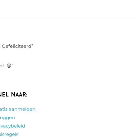
 Gefeliciteerd
”
ht. 😀
”
nel naar:
atis aanmelden
loggen
ivacybeleid
isregels