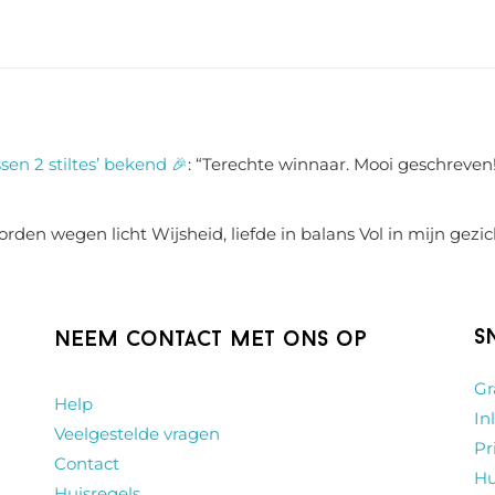
sen 2 stiltes’ bekend 🎉
: “
Terechte winnaar. Mooi geschreven!
rden wegen licht Wijsheid, liefde in balans Vol in mijn gezic
S
Neem contact met ons op
Gr
Help
In
Veelgestelde vragen
Pr
Contact
Hu
Huisregels