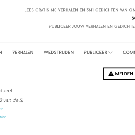
Lees gratis
610 verhalen en
3611 gedichten van o
S
Publiceer jouw verhalen en gedichte
n
Verhalen
Wedstrijden
Publiceer
Com
Melden
ctueel
0
van de 5)
er
hier